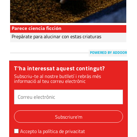
Parece ciencia ficción
Prepárate para alucinar con estas criaturas
POWERED BY ADDOOR
T'ha interessat aquest contingut?
Subscriu-te al nostre butlletí i rebràs més
informació al teu correu electrònic
Subscriure'm
Accepto la
política de privacitat