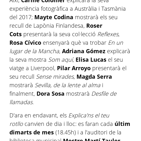
Així,
Carme Colomer
explicarà la seva
experiència fotogràfica a Austràlia i Tasmània
del 2017;
Mayte Codina
mostrarà els seu
recull de Lapònia Finlandesa,
Roser
Cots
presentarà la seva col·lecció
Reflexes
,
Rosa Cívico
ensenyarà què va trobar
En un
lugar de la Mancha
,
Adriana Gómez
explicarà
la seva mostra
Som aquí
,
Elisa Lucas
el seu
viatge a Liverpool,
Pilar Arroyo
presentarà el
seu recull
Sense mirades
,
Magda Serra
mostrarà
Sevilla, de la lente al alma
i
finalment,
Dora Sosa
mostrarà
Desfile de
llamadas
.
D'ara en endavant, els
Explica'ns el teu
rotllo
canvien de dia i lloc: es faran cada
últim
dimarts de mes
(18.45h) i a l'auditori de la
biblioteca municipal
Mestre Martí Tauler
.