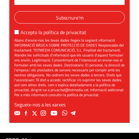
Subscriure'm
Accepto la
política de privacitat
Abans d'enviar-nos les teves dades llegeix la següent informació
INFORMACIÓ BÀSICA SOBRE PROTECCIÓ DE DADES Responsable del
tractament: TOTMEDIA COMUNICACIÓ, S.L. Finalitat del tractament:
Atendre les sol·licituds d'informació que els usuaris d'aquest formulari
ens enviïn. Legitimació: Consentiment de l'interessat en enviar-nos el
formulari amb les seves dades. Destinataris: El personal, la direcció de
l'empesa i els prestadors de serveis necessaris per complir amb les
nostres obligacions. No cedirem les seves dades a tercers. Drets que
l'assisteixen: Té dret a accedir, rectificar i/o suprimir les seves dades,
així com altres drets, com s'explica detalladament a la política de
privacitat, dirigint-se a
privacitat@totmedia.cat
. Informació addicional:
Per a més informació consultin la
política de privacitat
.
Segueix-nos a les xarxes