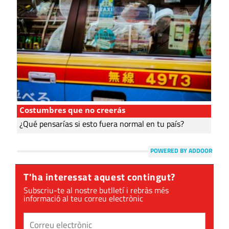
Costumbres que no creerás
¿Qué pensarías si esto fuera normal en tu país?
POWERED BY ADDOOR
T'ha interessat aquest contingut?
Subscriu-te al nostre butlletí i rebràs més
informació al teu correu electrònic