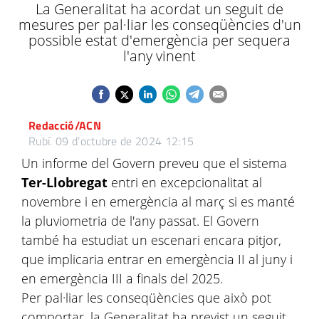
La Generalitat ha acordat un seguit de
mesures per pal·liar les conseqüències d'un
possible estat d'emergència per sequera
l'any vinent
Redacció/ACN
Rubí.
09 d’octubre de 2024 12:15
Un informe del Govern preveu que el sistema
Ter-Llobregat
entri en excepcionalitat al
novembre i en emergència al març si es manté
la pluviometria de l'any passat. El Govern
també ha estudiat un escenari encara pitjor,
que implicaria entrar en emergència II al juny i
en emergència III a finals del 2025.
Per pal·liar les conseqüències que això pot
comportar, la Generalitat ha previst un seguit