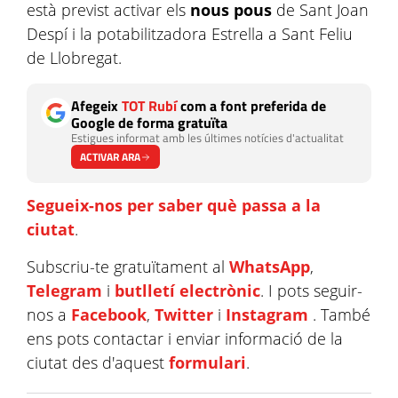
està previst activar els
nous pous
de Sant Joan
Despí i la potabilitzadora Estrella a Sant Feliu
de Llobregat.
Afegeix
TOT Rubí
com a font preferida de
Google de forma gratuïta
Estigues informat amb les últimes notícies d'actualitat
ACTIVAR ARA
Segueix-nos per saber què passa a la
ciutat
.
Subscriu-te gratuïtament al
WhatsApp
,
Telegram
i
butlletí electrònic
. I pots seguir-
nos a
Facebook
,
Twitter
i
Instagram
. També
ens pots contactar i enviar informació de la
ciutat des d'aquest
formulari
.