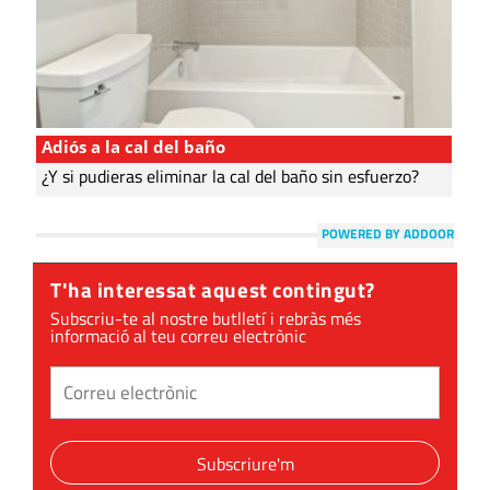
Adiós a la cal del baño
¿Y si pudieras eliminar la cal del baño sin esfuerzo?
POWERED BY ADDOOR
T'ha interessat aquest contingut?
Subscriu-te al nostre butlletí i rebràs més
informació al teu correu electrònic
Subscriure'm