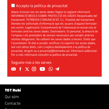
Accepto la
política de privacitat
Abans d'enviar-nos les teves dades llegeix la següent informació
INFORMACIÓ BÀSICA SOBRE PROTECCIÓ DE DADES Responsable del
tractament: TOTMEDIA COMUNICACIÓ, S.L. Finalitat del tractament:
Atendre les sol·licituds d'informació que els usuaris d'aquest formulari
ens enviïn. Legitimació: Consentiment de l'interessat en enviar-nos el
formulari amb les seves dades. Destinataris: El personal, la direcció de
l'empesa i els prestadors de serveis necessaris per complir amb les
nostres obligacions. No cedirem les seves dades a tercers. Drets que
l'assisteixen: Té dret a accedir, rectificar i/o suprimir les seves dades,
així com altres drets, com s'explica detalladament a la política de
privacitat, dirigint-se a
privacitat@totmedia.cat
. Informació addicional:
Per a més informació consultin la
política de privacitat
.
Segueix-nos a les xarxes
TOT Rubí
Qui sóm
Contacte