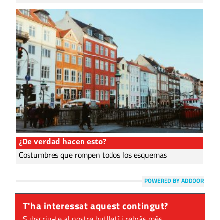
¿De verdad hacen esto?
Costumbres que rompen todos los esquemas
POWERED BY ADDOOR
T'ha interessat aquest contingut?
Subscriu-te al nostre butlletí i rebràs més