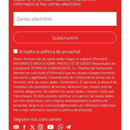
informació al teu correu electrònic
Subscriure'm
Accepto la
política de privacitat
Abans d'enviar-nos les teves dades llegeix la següent informació
INFORMACIÓ BÀSICA SOBRE PROTECCIÓ DE DADES Responsable del
tractament: TOTMEDIA COMUNICACIÓ, S.L. Finalitat del tractament:
Atendre les sol·licituds d'informació que els usuaris d'aquest formulari
ens enviïn. Legitimació: Consentiment de l'interessat en enviar-nos el
formulari amb les seves dades. Destinataris: El personal, la direcció de
l'empesa i els prestadors de serveis necessaris per complir amb les
nostres obligacions. No cedirem les seves dades a tercers. Drets que
l'assisteixen: Té dret a accedir, rectificar i/o suprimir les seves dades,
així com altres drets, com s'explica detalladament a la política de
privacitat, dirigint-se a
privacitat@totmedia.cat
. Informació addicional:
Per a més informació consultin la
política de privacitat
.
Segueix-nos a les xarxes