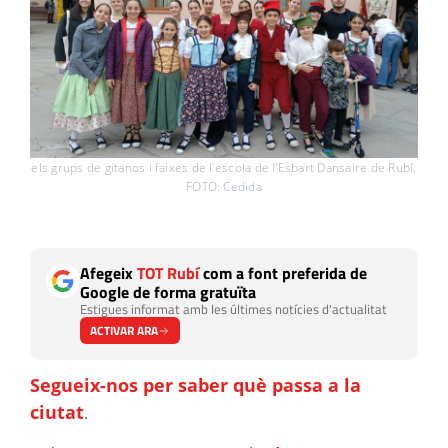
els grups de gitanos i faixes de l’escola de l’Esbart Dansaire de Rubí.
FOTO: Cedida
Afegeix
TOT Rubí
com a font preferida de
Google de forma gratuïta
Estigues informat amb les últimes notícies d'actualitat
ACTIVAR ARA
Segueix-nos per saber què passa a la
ciutat
.