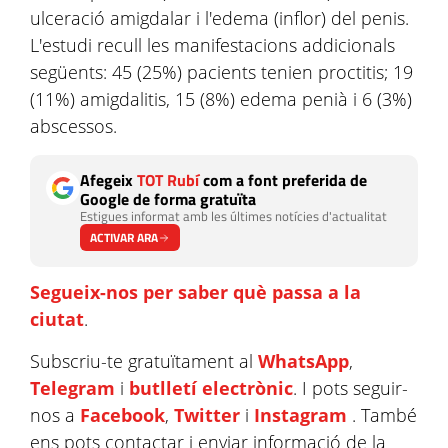
ulceració amigdalar i l'edema (inflor) del penis.
L'estudi recull les manifestacions addicionals
següents: 45 (25%) pacients tenien proctitis; 19
(11%) amigdalitis, 15 (8%) edema penià i 6 (3%)
abscessos.
Afegeix
TOT Rubí
com a font preferida de
Google de forma gratuïta
Estigues informat amb les últimes notícies d'actualitat
ACTIVAR ARA
Segueix-nos per saber què passa a la
ciutat
.
Subscriu-te gratuïtament al
WhatsApp
,
Telegram
i
butlletí electrònic
. I pots seguir-
nos a
Facebook
,
Twitter
i
Instagram
. També
ens pots contactar i enviar informació de la