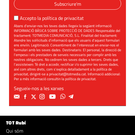
Subscriure'm
Accepto la
política de privacitat
Abans d'enviar-nos les teves dades llegeix la següent informació
INFORMACIÓ BÀSICA SOBRE PROTECCIÓ DE DADES Responsable del
tractament: TOTMEDIA COMUNICACIÓ, S.L. Finalitat del tractament:
Atendre les sol·licituds d'informació que els usuaris d'aquest formulari
ens enviïn. Legitimació: Consentiment de l'interessat en enviar-nos el
formulari amb les seves dades. Destinataris: El personal, la direcció de
l'empesa i els prestadors de serveis necessaris per complir amb les
nostres obligacions. No cedirem les seves dades a tercers. Drets que
l'assisteixen: Té dret a accedir, rectificar i/o suprimir les seves dades,
així com altres drets, com s'explica detalladament a la política de
privacitat, dirigint-se a
privacitat@totmedia.cat
. Informació addicional:
Per a més informació consultin la
política de privacitat
.
Segueix-nos a les xarxes
TOT Rubí
Qui sóm