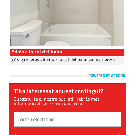
Adiós a la cal del baño
¿Y si pudieras eliminar la cal del baño sin esfuerzo?
POWERED BY ADDOOR
T'ha interessat aquest contingut?
Subscriu-te al nostre butlletí i rebràs més
informació al teu correu electrònic