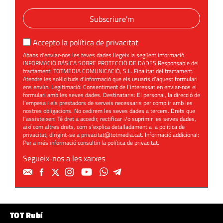
Subscriure'm
Accepto la
política de privacitat
Abans d'enviar-nos les teves dades llegeix la següent informació
INFORMACIÓ BÀSICA SOBRE PROTECCIÓ DE DADES Responsable del
tractament: TOTMEDIA COMUNICACIÓ, S.L. Finalitat del tractament:
Atendre les sol·licituds d'informació que els usuaris d'aquest formulari
ens enviïn. Legitimació: Consentiment de l'interessat en enviar-nos el
formulari amb les seves dades. Destinataris: El personal, la direcció de
l'empesa i els prestadors de serveis necessaris per complir amb les
nostres obligacions. No cedirem les seves dades a tercers. Drets que
l'assisteixen: Té dret a accedir, rectificar i/o suprimir les seves dades,
així com altres drets, com s'explica detalladament a la política de
privacitat, dirigint-se a
privacitat@totmedia.cat
. Informació addicional:
Per a més informació consultin la
política de privacitat
.
Segueix-nos a les xarxes
TOT Rubí