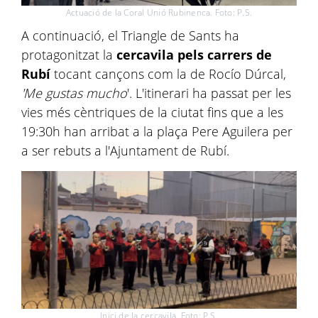
Actuació de la Coral Unió Rubinenca. Foto: P.S.
A continuació, el Triangle de Sants ha
protagonitzat la
cercavila pels carrers de
Rubí
tocant cançons com la de Rocío Dúrcal,
'Me gustas mucho
'. L'itinerari ha passat per les
vies més cèntriques de la ciutat fins que a les
19:30h han arribat a la plaça Pere Aguilera per
a ser rebuts a l'Ajuntament de Rubí.
Inici de la cercavila. Foto: P.S.