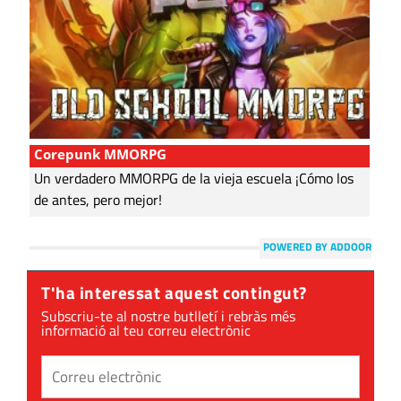
Corepunk MMORPG
Un verdadero MMORPG de la vieja escuela ¡Cómo los
de antes, pero mejor!
POWERED BY ADDOOR
T'ha interessat aquest contingut?
Subscriu-te al nostre butlletí i rebràs més
informació al teu correu electrònic