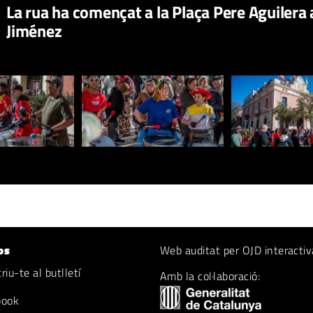
La rua ha començat a la Plaça Pere Aguilera
Jiménez
os
Web auditat per OJD interactiv
iu-te al butlletí
Amb la col·laboració:
book