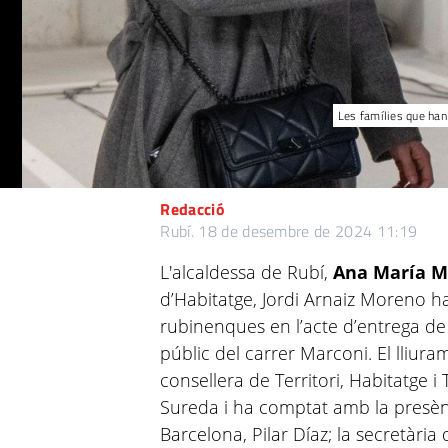
Les famílies que han 
Redacció
Rubí.
18 de desembre de 2024 11:19
L'alcaldessa de Rubí,
Ana María M
d’Habitatge, Jordi Arnaiz Moreno h
rubinenques en l’acte d’entrega de
públic del carrer Marconi. El lliur
consellera de Territori, Habitatge i
Sureda i ha comptat amb la presèn
Barcelona, Pilar Díaz; la secretària 