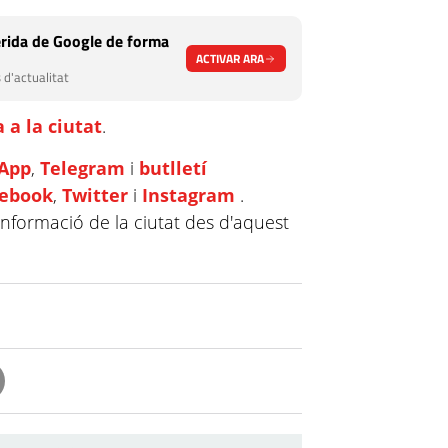
rida de Google de forma
ACTIVAR ARA
 d'actualitat
 a la ciutat
.
App
,
Telegram
i
butlletí
cebook
,
Twitter
i
Instagram
.
informació de la ciutat des d'aquest