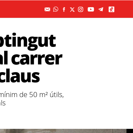
btingut
al carrer
claus
mínim de 50 m² útils,
ls