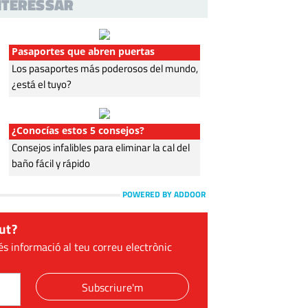
INTERESSAR
Pasaportes que abren puertas
Los pasaportes más poderosos del mundo,
¿está el tuyo?
¿Conocías estos 5 consejos?
Consejos infalibles para eliminar la cal del
baño fácil y rápido
POWERED BY ADDOOR
ut?
és informació al teu correu electrònic
Subscriure'm