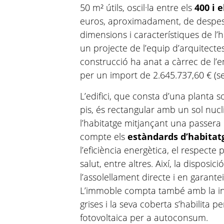
50 m² útils, oscil·la entre els
400 i 
euros, aproximadament, de despeses 
dimensions i característiques de l’
un projecte de l’equip d’arquitectes
construcció ha anat a càrrec de l’
per un import de 2.645.737,60 € (se
L’edifici, que consta d’una planta so
pis, és rectangular amb un sol nuc
l’habitatge mitjançant una passera 
compte els
estàndards d’habitatg
l’eficiència energètica, el respecte p
salut, entre altres. Així, la disposic
l’assolellament directe i en garante
L’immoble compta també amb la ins
grises i la seva coberta s’habilita p
fotovoltaica per a autoconsum.