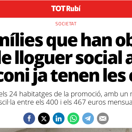
SOCIETAT
mílies que han o
e lloguer social 
oni ja tenen les 
dels 24 habitatges de la promoció, amb un 
scil·la entre els 400 i els 467 euros mensua