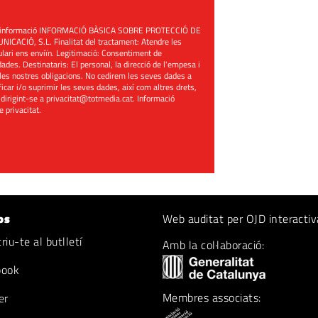
üent informació INFORMACIÓ BÀSICA SOBRE PROTECCIÓ DE
ACIÓ, S.L. Finalitat del tractament: Atendre les
mulari ens enviïn. Legitimació: Consentiment de
ades. Destinataris: El personal, la direcció de l'empesa i
les nostres obligacions. No cedirem les seves dades a
ificar i/o suprimir les seves dades, així com altres drets,
 dirigint-se a
privacitat@totmedia.cat
. Informació
de privacitat
.
os
Web auditat per OJD interactiv
iu-te al butlletí
Amb la col·laboració:
book
Membres associats:
er