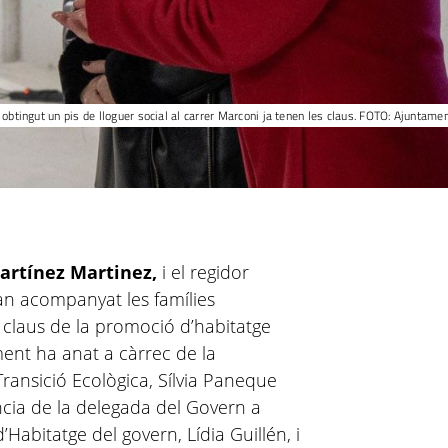
obtingut un pis de lloguer social al carrer Marconi ja tenen les claus. FOTO: Ajuntame
artínez Martinez,
i el regidor
an acompanyat les famílies
 claus de la promoció d’habitatge
ament ha anat a càrrec de la
 Transició Ecològica, Sílvia Paneque
cia de la delegada del Govern a
d’Habitatge del govern, Lídia Guillén, i