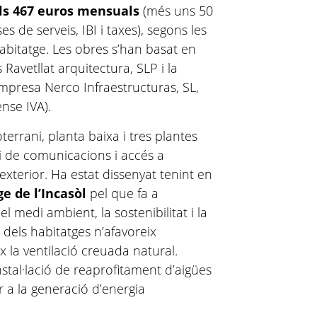
els 467 euros mensuals
(més uns 50
de serveis, IBI i taxes), segons les
habitatge. Les obres s’han basat en
 Ravetllat arquitectura, SLP i la
empresa Nerco Infraestructuras, SL,
nse IVA).
terrani, planta baixa i tres plantes
li de comunicacions i accés a
exterior. Ha estat dissenyat tenint en
e de l’Incasòl
pel que fa a
el medi ambient, la sostenibilitat i la
ió dels habitatges n’afavoreix
ix la ventilació creuada natural.
tal·lació de reaprofitament d’aigües
er a la generació d’energia