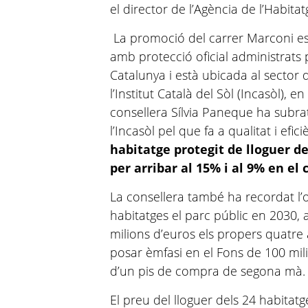
el director de l’Agència de l’Habit
La promoció del carrer Marconi es
amb protecció oficial administrats 
Catalunya i està ubicada al sector
l’Institut Català del Sòl (Incasòl), e
consellera Sílvia Paneque ha subrat
l’Incasòl pel que fa a qualitat i efic
habitatge protegit de lloguer d
per arribar al 15% i al 9% en el 
La consellera també ha recordat l’
habitatges el parc públic en 2030, 
milions d’euros els propers quatr
posar èmfasi en el Fons de 100 mil
d’un pis de compra de segona mà.
El preu del lloguer dels 24 habita