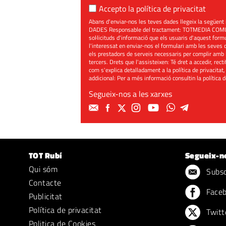
Accepto la
política de privacitat
Abans d'enviar-nos les teves dades llegeix la seg
DADES Responsable del tractament: TOTMEDIA COMUNIC
sol·licituds d'informació que els usuaris d'aquest for
l'interessat en enviar-nos el formulari amb les seves d
els prestadors de serveis necessaris per complir amb 
tercers. Drets que l'assisteixen: Té dret a accedir, rect
com s'explica detalladament a la política de privacitat,
addicional: Per a més informació consultin la
política 
Segueix-nos a les xarxes
TOT Rubí
Segueix-n
Qui sóm
Subscr
Contacte
Face
Publicitat
Política de privacitat
Twitt
Politica de Cookies