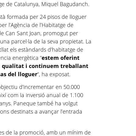
atge de Catalunya, Miquel Bagudanch.
tà formada per 24 pisos de lloguer
per l’Agència de l’Habitatge de
 de Can Sant Joan, promogut per
n una parcel·la de la seva propietat. La
llat els estàndards d’habitatge de
iència energètica “
estem oferint
e qualitat i continuem treballant
cas del lloguer
“, ha exposat.
objectiu d’incrementar en 50.000
així com la inversió anual de 1.100
e anys. Paneque també ha volgut
ions destinats a avançar l’entrada
tges de la promoció, amb un mínim de