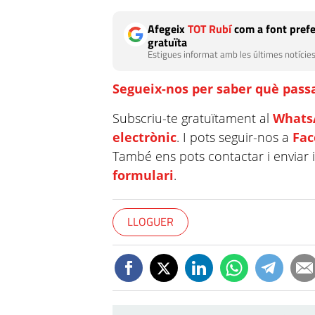
Afegeix
TOT Rubí
com a font prefe
gratuïta
Estigues informat amb les últimes notícies
Segueix-nos per saber què passa
Subscriu-te gratuïtament al
Whats
electrònic
. I pots seguir-nos a
Fa
També ens pots contactar i enviar 
formulari
.
LLOGUER