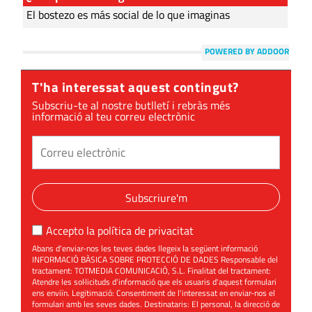
El bostezo es más social de lo que imaginas
POWERED BY ADDOOR
T'ha interessat aquest contingut?
Subscriu-te al nostre butlletí i rebràs més
informació al teu correu electrònic
Subscriure'm
Accepto la
política de privacitat
Abans d'enviar-nos les teves dades llegeix la següent informació
INFORMACIÓ BÀSICA SOBRE PROTECCIÓ DE DADES Responsable del
tractament: TOTMEDIA COMUNICACIÓ, S.L. Finalitat del tractament:
Atendre les sol·licituds d'informació que els usuaris d'aquest formulari
ens enviïn. Legitimació: Consentiment de l'interessat en enviar-nos el
formulari amb les seves dades. Destinataris: El personal, la direcció de