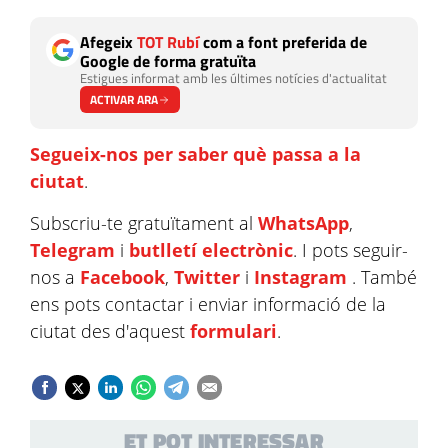
Afegeix
TOT Rubí
com a font preferida de
Google de forma gratuïta
Estigues informat amb les últimes notícies d'actualitat
ACTIVAR ARA
Segueix-nos per saber què passa a la
ciutat
.
Subscriu-te gratuïtament al
WhatsApp
,
Telegram
i
butlletí electrònic
. I pots seguir-
nos a
Facebook
,
Twitter
i
Instagram
. També
ens pots contactar i enviar informació de la
ciutat des d'aquest
formulari
.
ET POT INTERESSAR