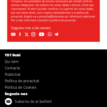
l'empesa i els prestadors de serveis necessaris per complir amb les
nostres obligacions. No cedirem les seves dades a tercers. Drets que
l'assisteixen: Té dret a accedir, rectificar i/o suprimir les seves dades,
així com altres drets, com s'explica detalladament a la política de
privacitat, dirigint-se a
privacitat@totmedia.cat
. Informació addicional:
Per a més informació consultin la
política de privacitat
.
Segueix-nos a les xarxes
TOT Rubí
Qui sóm
Contacte
Publicitat
Política de privacitat
Politica de Cookies
Segueix-nos
Subscriu-te al butlletí