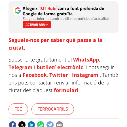
Afegeix
TOT Rubí
com a font preferida de
Google de forma gratuïta
Estigues informat amb les últimes notícies d'actualitat
ACTIVAR ARA
Segueix-nos per saber què passa a la
ciutat
.
Subscriu-te gratuïtament al
WhatsApp
,
Telegram
i
butlletí electrònic
. I pots seguir-
nos a
Facebook
,
Twitter
i
Instagram
. També
ens pots contactar i enviar informació de la
ciutat des d'aquest
formulari
.
FGC
FERROCARRILS