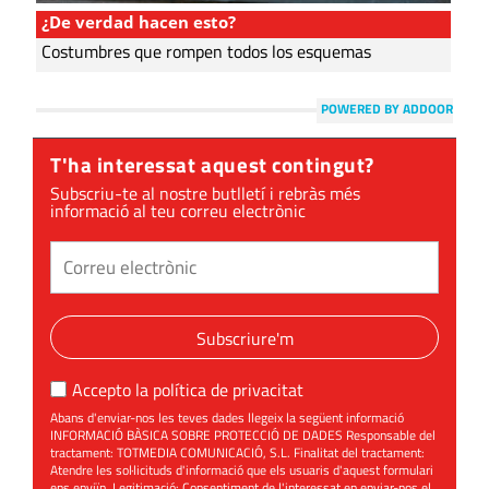
¿De verdad hacen esto?
Costumbres que rompen todos los esquemas
POWERED BY ADDOOR
T'ha interessat aquest contingut?
Subscriu-te al nostre butlletí i rebràs més
informació al teu correu electrònic
Subscriure'm
Accepto la
política de privacitat
Abans d'enviar-nos les teves dades llegeix la següent informació
INFORMACIÓ BÀSICA SOBRE PROTECCIÓ DE DADES Responsable del
tractament: TOTMEDIA COMUNICACIÓ, S.L. Finalitat del tractament:
Atendre les sol·licituds d'informació que els usuaris d'aquest formulari
ens enviïn. Legitimació: Consentiment de l'interessat en enviar-nos el