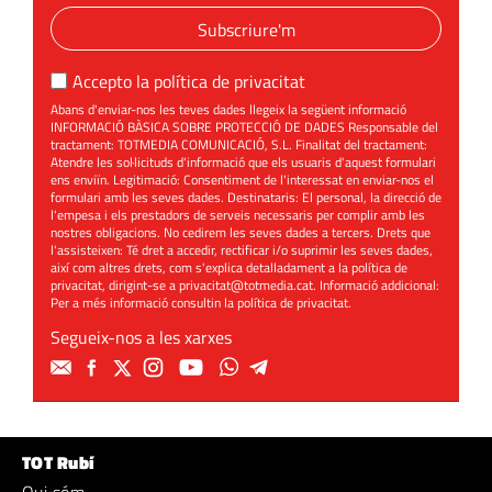
Subscriure'm
Accepto la
política de privacitat
Abans d'enviar-nos les teves dades llegeix la següent informació
INFORMACIÓ BÀSICA SOBRE PROTECCIÓ DE DADES Responsable del
tractament: TOTMEDIA COMUNICACIÓ, S.L. Finalitat del tractament:
Atendre les sol·licituds d'informació que els usuaris d'aquest formulari
ens enviïn. Legitimació: Consentiment de l'interessat en enviar-nos el
formulari amb les seves dades. Destinataris: El personal, la direcció de
l'empesa i els prestadors de serveis necessaris per complir amb les
nostres obligacions. No cedirem les seves dades a tercers. Drets que
l'assisteixen: Té dret a accedir, rectificar i/o suprimir les seves dades,
així com altres drets, com s'explica detalladament a la política de
privacitat, dirigint-se a
privacitat@totmedia.cat
. Informació addicional:
Per a més informació consultin la
política de privacitat
.
Segueix-nos a les xarxes
TOT Rubí