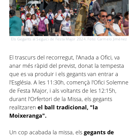
Els Gegants al Seguici de Festa Major 2024. Foto: Carmelo Jiménez
El trascurs del recorregut, l'Anada a Ofici, va
anar més ràpid del previst, donat la tempesta
que es va produir i els gegants van entrar a
l'Església. A les 11:30h, començà l'Ofici Solemne
de Festa Major, i als voltants de les 12:15h,
durant l'Orfertori de la Missa, els gegants
realitzaren
el ball tradicional, "la
Moixeranga".
Un cop acabada la missa, els
gegants de