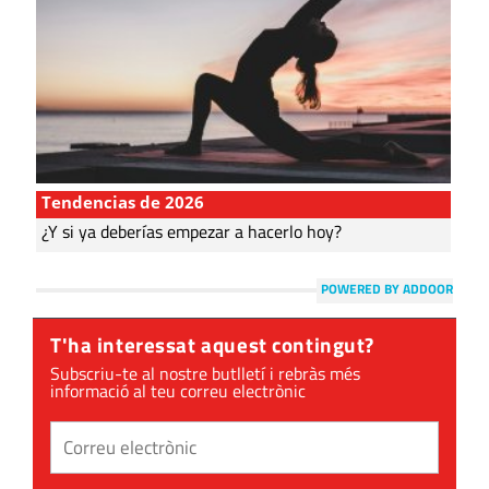
Tendencias de 2026
¿Y si ya deberías empezar a hacerlo hoy?
POWERED BY ADDOOR
T'ha interessat aquest contingut?
Subscriu-te al nostre butlletí i rebràs més
informació al teu correu electrònic