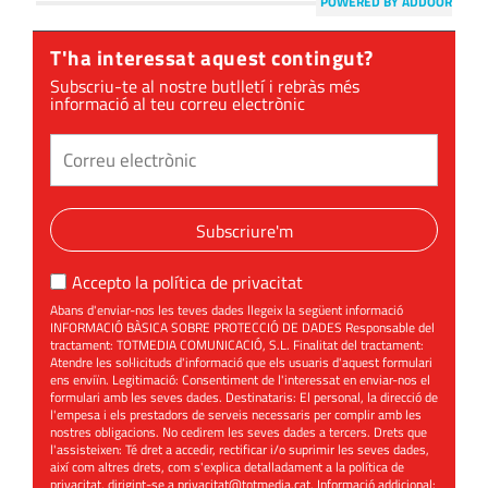
POWERED BY ADDOOR
T'ha interessat aquest contingut?
Subscriu-te al nostre butlletí i rebràs més
informació al teu correu electrònic
Subscriure'm
Accepto la
política de privacitat
Abans d'enviar-nos les teves dades llegeix la següent informació
INFORMACIÓ BÀSICA SOBRE PROTECCIÓ DE DADES Responsable del
tractament: TOTMEDIA COMUNICACIÓ, S.L. Finalitat del tractament:
Atendre les sol·licituds d'informació que els usuaris d'aquest formulari
ens enviïn. Legitimació: Consentiment de l'interessat en enviar-nos el
formulari amb les seves dades. Destinataris: El personal, la direcció de
l'empesa i els prestadors de serveis necessaris per complir amb les
nostres obligacions. No cedirem les seves dades a tercers. Drets que
l'assisteixen: Té dret a accedir, rectificar i/o suprimir les seves dades,
així com altres drets, com s'explica detalladament a la política de
privacitat, dirigint-se a
privacitat@totmedia.cat
. Informació addicional: