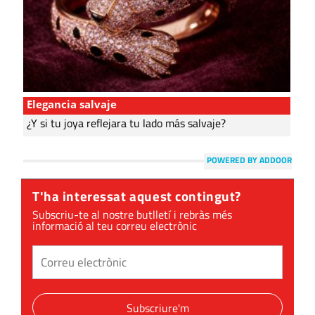
Elegancia salvaje
¿Y si tu joya reflejara tu lado más salvaje?
POWERED BY ADDOOR
T'ha interessat aquest contingut?
Subscriu-te al nostre butlletí i rebràs més
informació al teu correu electrònic
Subscriure'm