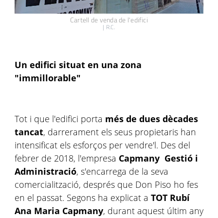
Cartell de venda de l'edifici
|
R.C.
Un edifici situat en una zona
"immillorable"
Tot i que l'edifici porta
més de dues dècades
tancat
, darrerament els seus propietaris han
intensificat els esforços per vendre'l. Des del
febrer de 2018, l'empresa
Capmany Gestió i
Administració
, s'encarrega de la seva
comercialització, després que Don Piso ho fes
en el passat. Segons ha explicat a
TOT Rubí
Ana Maria Capmany
, durant aquest últim any