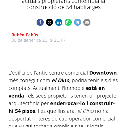
actuals propietaris contempla la
construcció de 54 habitatges
Rubén Cabús
30 de gener de 2019 20:17
L'edifici de l'antic centre comercial
Downtown
,
més conegut com
el Dino
, podria tenir els dies
comptats. Actualment, l'immoble
està en
venda
i els seus propietaris tenen un projecte
arquitectònic per
enderrocar-lo i construir-
hi 54 pisos
. I és que fins ara,
el Dino
no ha
despertat l'interès de cap operador comercial
que vulgui tornar a omplir els seus locals