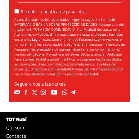
Accepto la
política de privacitat
Abans d'enviar-nos les teves dades llegeix la següent informació
INFORMACIÓ BÀSICA SOBRE PROTECCIÓ DE DADES Responsable del
tractament: TOTMEDIA COMUNICACIÓ, S.L. Finalitat del tractament:
Atendre les sol·licituds d'informació que els usuaris d'aquest formulari
ens enviïn. Legitimació: Consentiment de l'interessat en enviar-nos el
formulari amb les seves dades. Destinataris: El personal, la direcció de
l'empesa i els prestadors de serveis necessaris per complir amb les
nostres obligacions. No cedirem les seves dades a tercers. Drets que
l'assisteixen: Té dret a accedir, rectificar i/o suprimir les seves dades,
així com altres drets, com s'explica detalladament a la política de
privacitat, dirigint-se a
privacitat@totmedia.cat
. Informació addicional:
Per a més informació consultin la
política de privacitat
.
Segueix-nos a les xarxes
TOT Rubí
Qui sóm
Contacte