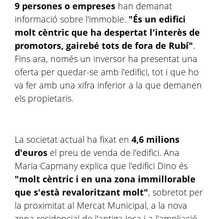
9 persones o empreses
han demanat
informació sobre l'immoble.
"És un edifici
molt cèntric que ha despertat l'interès de
promotors, gairebé tots de fora de Rubí"
.
Fins ara, només un inversor ha presentat una
oferta per quedar-se amb l'edifici, tot i que ho
va fer amb una xifra inferior a la que demanen
els propietaris.
La societat actual ha fixat en
4,6 milions
d'euros
el preu de venda de l'edifici. Ana
Maria Capmany explica que l'edifici Dino és
"molt cèntric i en una zona immillorable
que s'està revaloritzant molt"
, sobretot per
la proximitat al Mercat Municipal, a la nova
zona residencial de l'antiga Josa i a l'ampliació