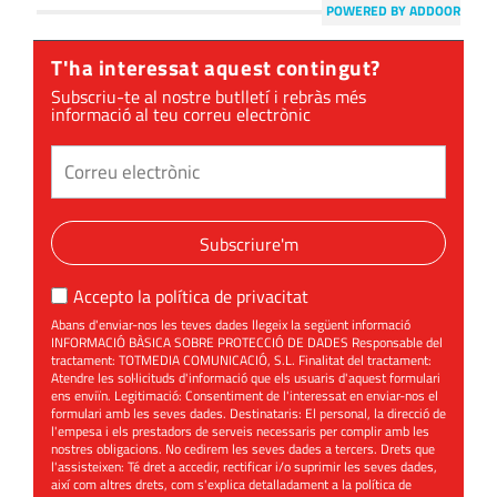
POWERED BY ADDOOR
T'ha interessat aquest contingut?
Subscriu-te al nostre butlletí i rebràs més
informació al teu correu electrònic
Subscriure'm
Accepto la
política de privacitat
Abans d'enviar-nos les teves dades llegeix la següent informació
INFORMACIÓ BÀSICA SOBRE PROTECCIÓ DE DADES Responsable del
tractament: TOTMEDIA COMUNICACIÓ, S.L. Finalitat del tractament:
Atendre les sol·licituds d'informació que els usuaris d'aquest formulari
ens enviïn. Legitimació: Consentiment de l'interessat en enviar-nos el
formulari amb les seves dades. Destinataris: El personal, la direcció de
l'empesa i els prestadors de serveis necessaris per complir amb les
nostres obligacions. No cedirem les seves dades a tercers. Drets que
l'assisteixen: Té dret a accedir, rectificar i/o suprimir les seves dades,
així com altres drets, com s'explica detalladament a la política de