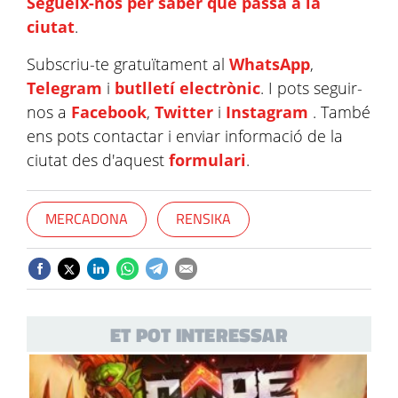
Segueix-nos per saber què passa a la
ciutat
.
Subscriu-te gratuïtament al
WhatsApp
,
Telegram
i
butlletí electrònic
. I pots seguir-
nos a
Facebook
,
Twitter
i
Instagram
. També
ens pots contactar i enviar informació de la
ciutat des d'aquest
formulari
.
MERCADONA
RENSIKA
ET POT INTERESSAR