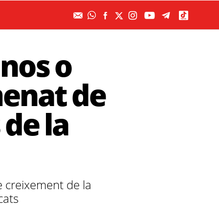
anos o
menat de
de la
e creixement de la
cats