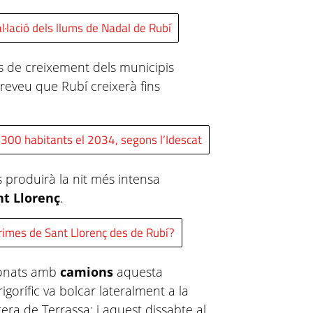
l·lació dels llums de Nadal de Rubí
ns de creixement dels municipis
preveu que Rubí creixerà fins
8.300 habitants el 2034, segons l’Idescat
 produirà la nit més intensa
nt Llorenç
.
rimes de Sant Llorenç des de Rubí?
cionats amb
camions
aquesta
igorífic va bolcar lateralment a la
era de Terrassa; i aquest dissabte al