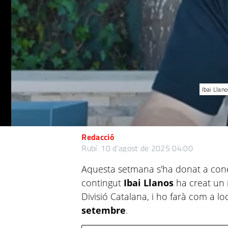
Ibai Llan
Redacció
Rubí.
10 d’agost de 2025 04:00
Aquesta setmana s'ha donat a conè
contingut
Ibai Llanos
ha creat un 
Divisió Catalana, i ho farà com a lo
setembre
.