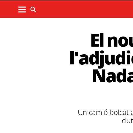
El no
l'adjud
Nada
Un camió bolcat a
ciu