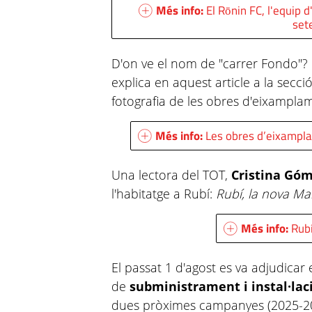
Més info:
El Rōnin FC, l'equip 
set
D'on ve el nom de "carrer Fondo"? 
explica en aquest article a la secci
fotografia de les obres d'eixampla
Més info:
Les obres d’eixampl
Una lectora del TOT,
Cristina Gó
l'habitatge a Rubí:
Rubí, la nova Ma
Més info:
Rubí
El passat 1 d'agost es va adjudicar 
de
subministrament i instal·lac
dues pròximes campanyes (2025-20