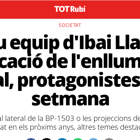
SOCIETAT
u equip d'Ibai Ll
icació de l'enllu
l, protagonistes 
setmana
l lateral de la BP-1503 o les projeccions d
tat en els pròxims anys, altres temes desta