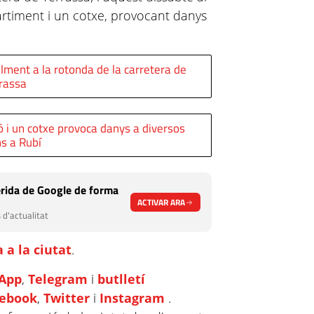
rtiment i un cotxe, provocant danys
lment a la rotonda de la carretera de
rassa
ó i un cotxe provoca danys a diversos
s a Rubí
rida de Google de forma
ACTIVAR ARA
 d'actualitat
 a la ciutat
.
App
,
Telegram
i
butlletí
cebook
,
Twitter
i
Instagram
.