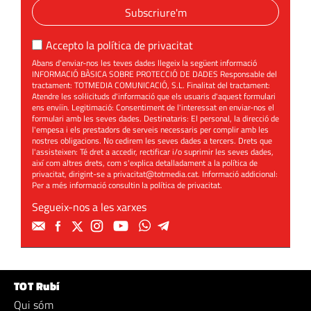
Subscriure'm
Accepto la
política de privacitat
Abans d'enviar-nos les teves dades llegeix la següent informació
INFORMACIÓ BÀSICA SOBRE PROTECCIÓ DE DADES Responsable del
tractament: TOTMEDIA COMUNICACIÓ, S.L. Finalitat del tractament:
Atendre les sol·licituds d'informació que els usuaris d'aquest formulari
ens enviïn. Legitimació: Consentiment de l'interessat en enviar-nos el
formulari amb les seves dades. Destinataris: El personal, la direcció de
l'empesa i els prestadors de serveis necessaris per complir amb les
nostres obligacions. No cedirem les seves dades a tercers. Drets que
l'assisteixen: Té dret a accedir, rectificar i/o suprimir les seves dades,
així com altres drets, com s'explica detalladament a la política de
privacitat, dirigint-se a
privacitat@totmedia.cat
. Informació addicional:
Per a més informació consultin la
política de privacitat
.
Segueix-nos a les xarxes
TOT Rubí
Qui sóm