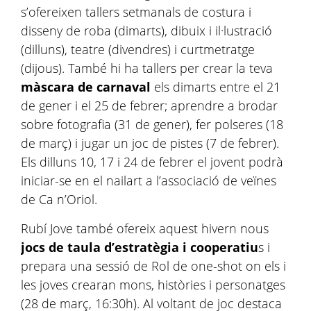
s’ofereixen tallers setmanals de costura i
disseny de roba (dimarts), dibuix i il·lustració
(dilluns), teatre (divendres) i curtmetratge
(dijous). També hi ha tallers per crear la teva
màscara de carnaval
els dimarts entre el 21
de gener i el 25 de febrer; aprendre a brodar
sobre fotografia (31 de gener), fer polseres (18
de març) i jugar un joc de pistes (7 de febrer).
Els dilluns 10, 17 i 24 de febrer el jovent podrà
iniciar-se en el nailart a l’associació de veïnes
de Ca n’Oriol.
Rubí Jove també ofereix aquest hivern nous
jocs de taula d’estratègia i cooperatiu
s i
prepara una sessió de Rol de one-shot on els i
les joves crearan mons, històries i personatges
(28 de març, 16:30h). Al voltant de joc destaca