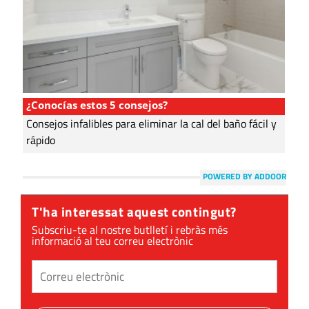
¿Conocías estos 5 consejos?
Consejos infalibles para eliminar la cal del baño fácil y
rápido
POWERED BY ADDOOR
T'ha interessat aquest contingut?
Subscriu-te al nostre butlletí i rebràs més
informació al teu correu electrònic