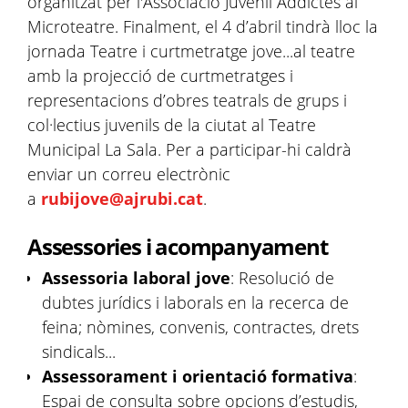
organitzat per l'Associació Juvenil Addictes al
Microteatre. Finalment, el 4 d’abril tindrà lloc la
jornada Teatre i curtmetratge jove...al teatre
amb la projecció de curtmetratges i
representacions d’obres teatrals de grups i
col·lectius juvenils de la ciutat al Teatre
Municipal La Sala. Per a participar-hi caldrà
enviar un correu electrònic
a
rubijove@ajrubi.cat
.
Assessories i acompanyament
Assessoria laboral jove
: Resolució de
dubtes jurídics i laborals en la recerca de
feina; nòmines, convenis, contractes, drets
sindicals...
Assessorament i orientació formativa
:
Espai de consulta sobre opcions d’estudis,