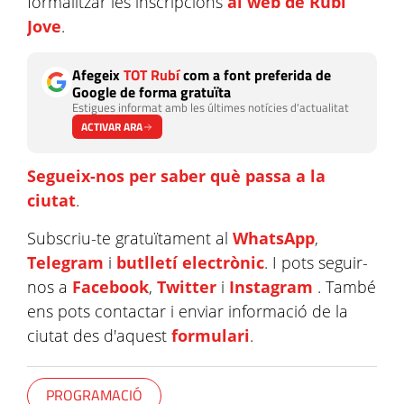
formalitzar les inscripcions
al web de Rubí
Jove
.
Afegeix
TOT Rubí
com a font preferida de
Google de forma gratuïta
Estigues informat amb les últimes notícies d'actualitat
ACTIVAR ARA
Segueix-nos per saber què passa a la
ciutat
.
Subscriu-te gratuïtament al
WhatsApp
,
Telegram
i
butlletí electrònic
. I pots seguir-
nos a
Facebook
,
Twitter
i
Instagram
. També
ens pots contactar i enviar informació de la
ciutat des d'aquest
formulari
.
PROGRAMACIÓ