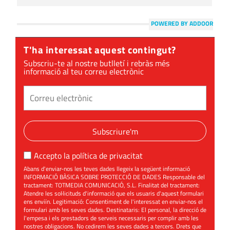
POWERED BY ADDOOR
T'ha interessat aquest contingut?
Subscriu-te al nostre butlletí i rebràs més
informació al teu correu electrònic
Subscriure'm
Accepto la
política de privacitat
Abans d'enviar-nos les teves dades llegeix la següent informació
INFORMACIÓ BÀSICA SOBRE PROTECCIÓ DE DADES Responsable del
tractament: TOTMEDIA COMUNICACIÓ, S.L. Finalitat del tractament:
Atendre les sol·licituds d'informació que els usuaris d'aquest formulari
ens enviïn. Legitimació: Consentiment de l'interessat en enviar-nos el
formulari amb les seves dades. Destinataris: El personal, la direcció de
l'empesa i els prestadors de serveis necessaris per complir amb les
nostres obligacions. No cedirem les seves dades a tercers. Drets que