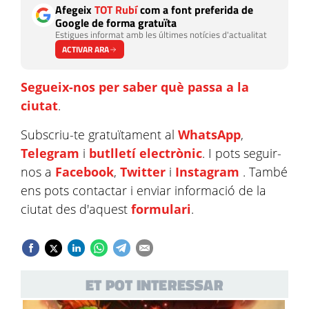
Afegeix
TOT Rubí
com a font preferida de
Google de forma gratuïta
Estigues informat amb les últimes notícies d'actualitat
ACTIVAR ARA
Segueix-nos per saber què passa a la
ciutat
.
Subscriu-te gratuïtament al
WhatsApp
,
Telegram
i
butlletí electrònic
. I pots seguir-
nos a
Facebook
,
Twitter
i
Instagram
. També
ens pots contactar i enviar informació de la
ciutat des d'aquest
formulari
.
ET POT INTERESSAR