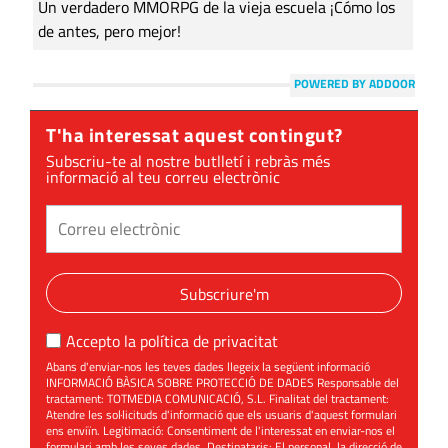
Un verdadero MMORPG de la vieja escuela ¡Cómo los
de antes, pero mejor!
POWERED BY ADDOOR
T'ha interessat aquest contingut?
Subscriu-te al nostre butlletí i rebràs més
informació al teu correu electrònic
Subscriure'm
Accepto la
política de privacitat
Abans d'enviar-nos les teves dades llegeix la següent informació
INFORMACIÓ BÀSICA SOBRE PROTECCIÓ DE DADES Responsable del
tractament: TOTMEDIA COMUNICACIÓ, S.L. Finalitat del tractament:
Atendre les sol·licituds d'informació que els usuaris d'aquest formulari
ens enviïn. Legitimació: Consentiment de l'interessat en enviar-nos el
formulari amb les seves dades. Destinataris: El personal, la direcció de