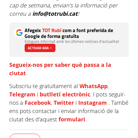
cap de setmana, envian's la informació per
correu a
info@totrubi.cat
!
Afegeix
TOT Rubí
com a font preferida de
Google de forma gratuïta
Estigues informat amb les últimes notícies d'actualitat
ACTIVAR ARA
Segueix-nos per saber què passa a la
ciutat
.
Subscriu-te gratuïtament al
WhatsApp
,
Telegram
i
butlletí electrònic
. I pots seguir-
nos a
Facebook
,
Twitter
i
Instagram
. També
ens pots contactar i enviar informació de la
ciutat des d'aquest
formulari
.