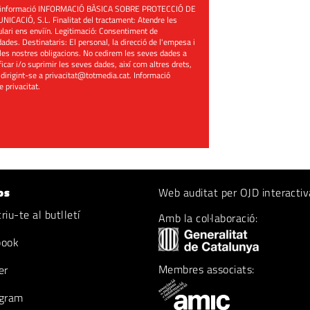
üent informació INFORMACIÓ BÀSICA SOBRE PROTECCIÓ DE
ACIÓ, S.L. Finalitat del tractament: Atendre les
mulari ens enviïn. Legitimació: Consentiment de
ades. Destinataris: El personal, la direcció de l'empesa i
les nostres obligacions. No cedirem les seves dades a
ificar i/o suprimir les seves dades, així com altres drets,
 dirigint-se a
privacitat@totmedia.cat
. Informació
de privacitat
.
os
Web auditat per OJD interactiv
iu-te al butlletí
Amb la col·laboració:
book
Membres associats:
er
gram