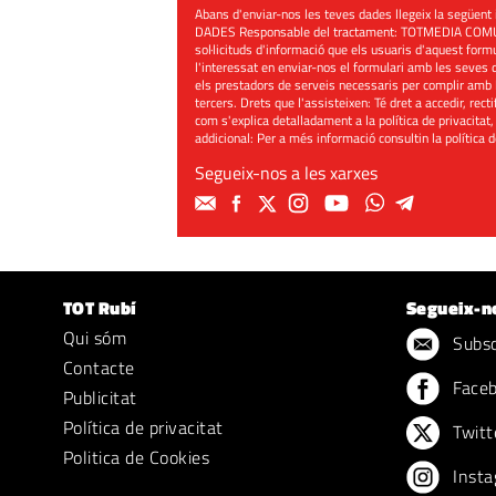
Abans d'enviar-nos les teves dades llegeix la seg
DADES Responsable del tractament: TOTMEDIA COMUNIC
sol·licituds d'informació que els usuaris d'aquest for
l'interessat en enviar-nos el formulari amb les seves d
els prestadors de serveis necessaris per complir amb 
tercers. Drets que l'assisteixen: Té dret a accedir, rect
com s'explica detalladament a la política de privacitat,
addicional: Per a més informació consultin la
política 
Segueix-nos a les xarxes
TOT Rubí
Segueix-n
Qui sóm
Subscr
Contacte
Face
Publicitat
Política de privacitat
Twitt
Politica de Cookies
Insta