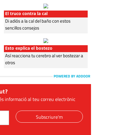
El truco contra la cal
Di adiós a la cal del baño con estos
sencillos consejos
Esto explica el bostezo
Así reacciona tu cerebro al ver bostezar a
otros
POWERED BY ADDOOR
ut?
és informació al teu correu electrònic
Subscriure'm