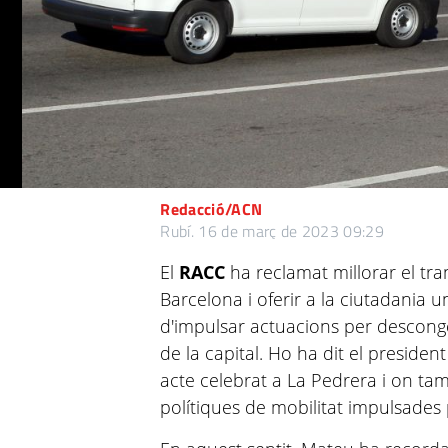
Redacció/ACN
Rubí.
16 de març de 2023 09:29
El
RACC
ha reclamat millorar el tra
Barcelona i oferir a la ciutadania u
d'impulsar actuacions per descongest
de la capital. Ho ha dit el president
acte celebrat a La Pedrera i on tam
polítiques de mobilitat impulsades