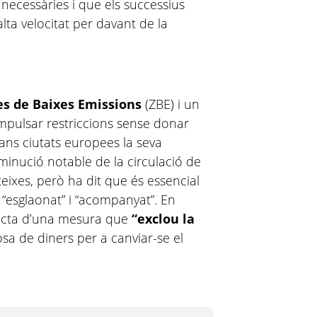
s necessàries i que els successius
’alta velocitat per davant de la
s de Baixes Emissions
(ZBE) i un
impulsar restriccions sense donar
ans ciutats europees la seva
minució notable de la circulació de
teixes, però ha dit que és essencial
“esglaonat” i “acompanyat”. En
tracta d’una mesura que
“exclou la
sa de diners per a canviar-se el