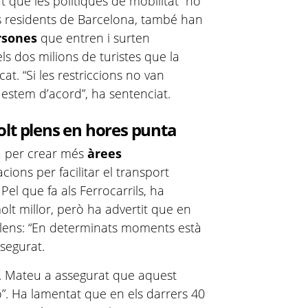
 que les polítiques de mobilitat “no
 residents de Barcelona, també han
rsones
que entren i surten
els dos milions de turistes que la
cat. “Si les restriccions no van
estem d’acord”, ha sentenciat.
olt plens en hores punta
a per crear més
àrees
cions per facilitar el transport
 Pel que fa als Ferrocarrils, ha
lt millor, però ha advertit que en
lens: “En determinats moments està
ssegurat.
. Mateu a assegurat que aquest
”. Ha lamentat que en els darrers 40