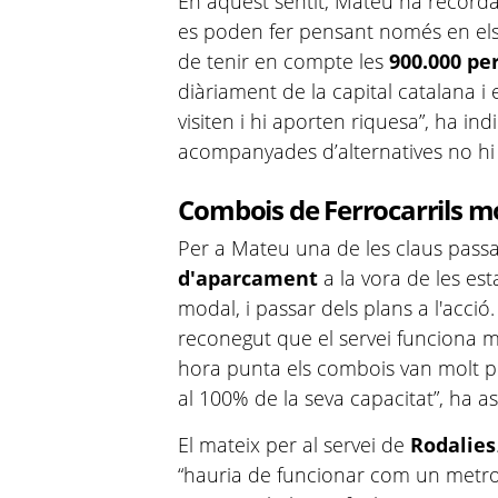
En aquest sentit, Mateu ha recordat
es poden fer pensant només en els
de tenir en compte les
900.000 pe
diàriament de la capital catalana i 
visiten i hi aporten riquesa”, ha indi
acompanyades d’alternatives no hi 
Combois de Ferrocarrils m
Per a Mateu una de les claus pass
d'aparcament
a la vora de les esta
modal, i passar dels plans a l'acció.
reconegut que el servei funciona mo
hora punta els combois van molt p
al 100% de la seva capacitat”, ha a
El mateix per al servei de
Rodalies
“hauria de funcionar com un metro