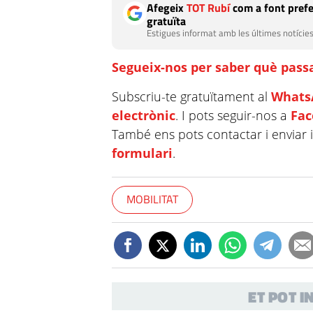
Afegeix
TOT Rubí
com a font prefe
gratuïta
Estigues informat amb les últimes notícies
Segueix-nos per saber què passa
Subscriu-te gratuïtament al
Whats
electrònic
. I pots seguir-nos a
Fa
També ens pots contactar i enviar 
formulari
.
MOBILITAT
ET POT 