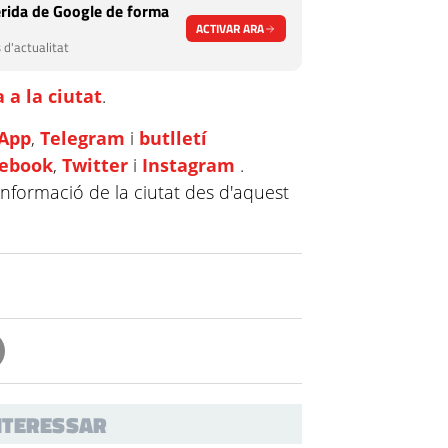
rida de Google de forma
ACTIVAR ARA
 d'actualitat
 a la ciutat
.
App
,
Telegram
i
butlletí
cebook
,
Twitter
i
Instagram
.
informació de la ciutat des d'aquest
INTERESSAR