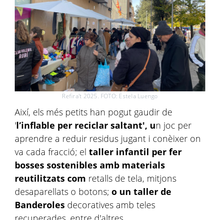
Refira't 2025. FOTO: Estela Luengo
Així, els més petits han pogut gaudir de
'
l’inflable per reciclar saltant', u
n joc per
aprendre a reduir residus jugant i conèixer on
va cada fracció; el
taller infantil per fer
bosses sostenibles amb materials
reutilitzats com
retalls de tela, mitjons
desaparellats o botons;
o un taller de
Banderoles
decoratives amb teles
recuperades, entre d'altres.