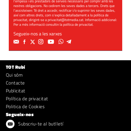
l'empesa i els prestadors de serveis necessaris per complir amb les
nostres obligacions. No cedirem les seves dades a tercers. Drets que
l'assisteixen: Té dret a accedir, rectificar i/o suprimir les seves dades,
així com altres drets, com s'explica detalladament a la política de
privacitat, dirigint-se a
privacitat@totmedia.cat
. Informació addicional:
Per a més informació consultin la
política de privacitat
.
Segueix-nos a les xarxes
TOT Rubí
Qui sóm
Contacte
Publicitat
Política de privacitat
Politica de Cookies
Segueix-nos
Subscriu-te al butlletí