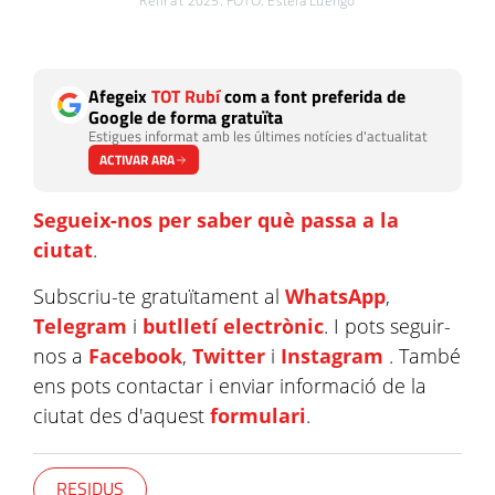
Refira't 2025. FOTO: Estela Luengo
Afegeix
TOT Rubí
com a font preferida de
Google de forma gratuïta
Estigues informat amb les últimes notícies d'actualitat
ACTIVAR ARA
Segueix-nos per saber què passa a la
ciutat
.
Subscriu-te gratuïtament al
WhatsApp
,
Telegram
i
butlletí electrònic
. I pots seguir-
nos a
Facebook
,
Twitter
i
Instagram
. També
ens pots contactar i enviar informació de la
ciutat des d'aquest
formulari
.
RESIDUS