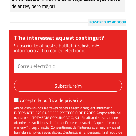
de antes, pero mejor!
POWERED BY ADDOOR
T'ha interessat aquest contingut?
Subscriu-te al nostre butlletí i rebràs més
informació al teu correu electrònic
Subscriure'm
Accepto la
política de privacitat
Abans d'enviar-nos les teves dades llegeix la següent informació
INFORMACIÓ BÀSICA SOBRE PROTECCIÓ DE DADES Responsable del
tractament: TOTMEDIA COMUNICACIÓ, S.L. Finalitat del tractament:
Atendre les sol·licituds d'informació que els usuaris d'aquest formulari
ens enviïn. Legitimació: Consentiment de l'interessat en enviar-nos el
formulari amb les seves dades. Destinataris: El personal, la direcció de