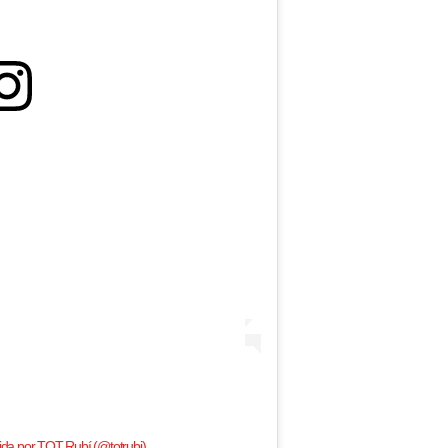
da por TOT Rubí (@totrubi)