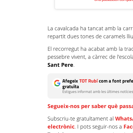
La cavalcada ha tancat amb la carr
repartit dues tones de caramels lliu
El recorregut ha acabat amb la trad
pessebre vivent, a càrrec de l'escol
Sant Pere
.
Afegeix
TOT Rubí
com a font prefe
gratuïta
Estigues informat amb les últimes notícies
Segueix-nos per saber què passa
Subscriu-te gratuïtament al
Whats
electrònic
. I pots seguir-nos a
Fa