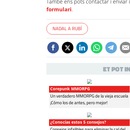
També ens pots contactar i enviar 
formulari
.
NADAL A RUBÍ
ET POT 
Corepunk MMORPG
Un verdadero MMORPG de la vieja escuela
¡Cómo los de antes, pero mejor!
¿Conocías estos 5 consejos?
Consejos infalibles para eliminar la cal del