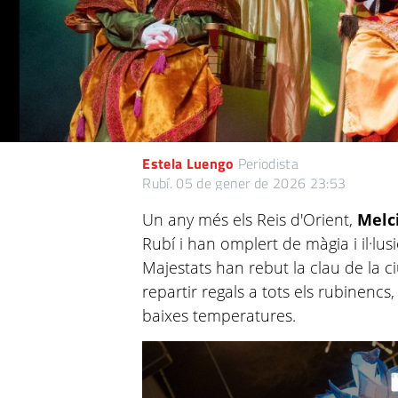
Estela Luengo
Periodista
Rubí.
05 de gener de 2026 23:53
Un any més els Reis d'Orient,
Melci
Rubí i han omplert de màgia i il·lusi
Majestats han rebut la clau de la c
repartir regals a tots els rubinenc
baixes temperatures.