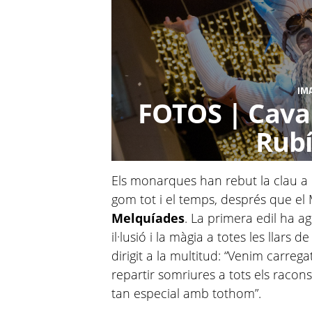
IM
FOTOS | Caval
Rubí
Els monarques han rebut la clau a 
gom tot i el temps, després que el
Melquíades
. La primera edil ha ag
il·lusió i la màgia a totes les llars d
dirigit a la multitud: “Venim carregat
repartir somriures a tots els racons
tan especial amb tothom”.