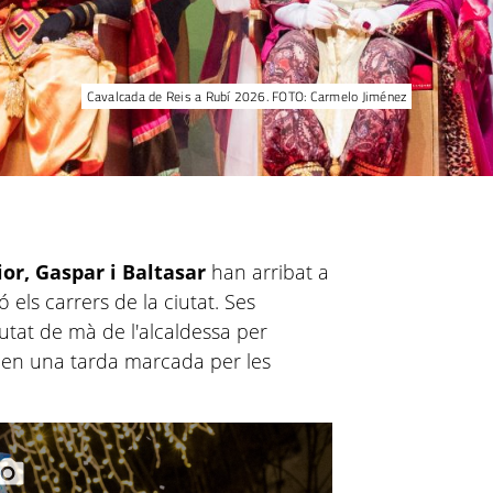
Cavalcada de Reis a Rubí 2026. FOTO: Carmelo Jiménez
or, Gaspar i Baltasar
han arribat a
ó els carrers de la ciutat. Ses
iutat de mà de l'alcaldessa per
s, en una tarda marcada per les