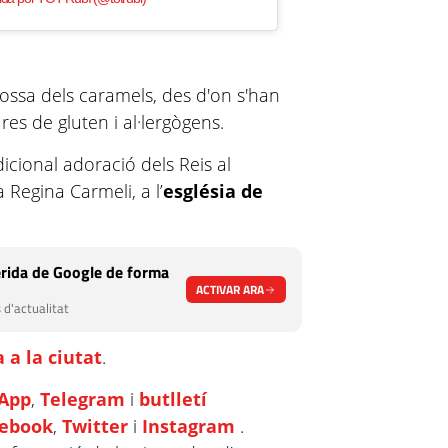
ossa dels caramels, des d'on s'han
res de gluten i al·lergògens.
icional adoració dels Reis al
a Regina Carmeli, a l’
església de
rida de Google de forma
ACTIVAR ARA
 d'actualitat
 a la ciutat
.
App
,
Telegram
i
butlletí
cebook
,
Twitter
i
Instagram
.