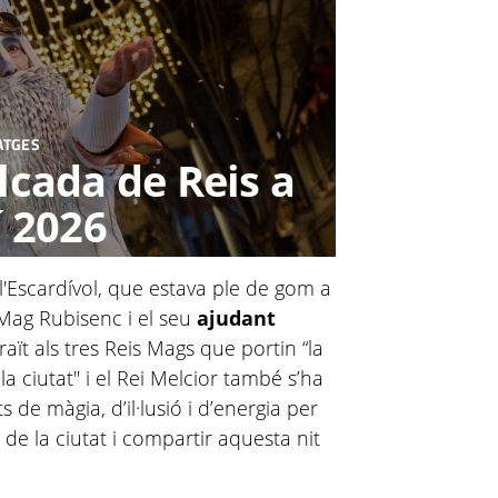
ATGES
cada de Reis a
 2026
l'Escardívol, que estava ple de gom a
 Mag Rubisenc i el seu
ajudant
raït als tres Reis Mags que portin “la
e la ciutat" i el Rei Melcior també s’ha
s de màgia, d’il·lusió i d’energia per
 de la ciutat i compartir aquesta nit