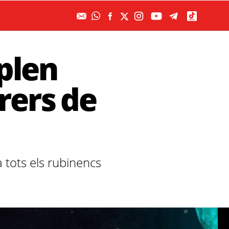
plen
rrers de
a tots els rubinencs