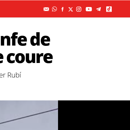
enfe de
e coure
er Rubí