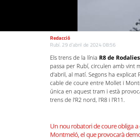
Redacció
Rubí.
29 d’abril de 2024 08:56
Els trens de la línia
R8 de Rodalies
passa per Rubí, circulen amb vint m
d'abril, al matí. Segons ha explicat 
cable de coure entre Mollet i Montm
única en aquest tram i està provoc
trens de l'R2 nord, l'R8 i l'R11.
Un nou robatori de coure obliga a c
Montmeló, el que provocarà demor