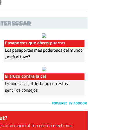
INTERESSAR
Pasaportes que abren puertas
Los pasaportes más poderosos del mundo,
¿está el tuyo?
El truco contra la cal
Di adiós a la cal del baño con estos
sencillos consejos
POWERED BY ADDOOR
ut?
és informació al teu correu electrònic