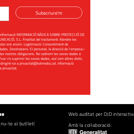
Subscriure'm
üent informació INFORMACIÓ BÀSICA SOBRE PROTECCIÓ DE
ACIÓ, S.L. Finalitat del tractament: Atendre les
mulari ens enviïn. Legitimació: Consentiment de
ades. Destinataris: El personal, la direcció de l'empesa i
les nostres obligacions. No cedirem les seves dades a
ificar i/o suprimir les seves dades, així com altres drets,
 dirigint-se a
privacitat@totmedia.cat
. Informació
de privacitat
.
os
Web auditat per OJD interactiv
iu-te al butlletí
Amb la col·laboració: