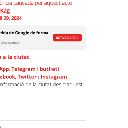
idència causada per aquest acte
sKZg
l 29, 2024
rida de Google de forma
ACTIVAR ARA
 d'actualitat
 a la ciutat
.
App
,
Telegram
i
butlletí
cebook
,
Twitter
i
Instagram
.
informació de la ciutat des d'aquest