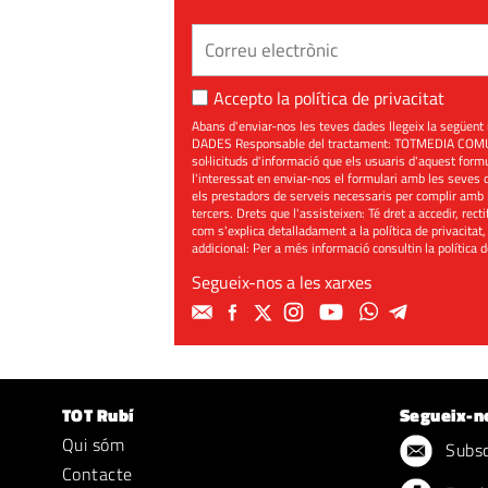
Accepto la
política de privacitat
Abans d'enviar-nos les teves dades llegeix la seg
DADES Responsable del tractament: TOTMEDIA COMUNIC
sol·licituds d'informació que els usuaris d'aquest for
l'interessat en enviar-nos el formulari amb les seves d
els prestadors de serveis necessaris per complir amb 
tercers. Drets que l'assisteixen: Té dret a accedir, rect
com s'explica detalladament a la política de privacitat,
addicional: Per a més informació consultin la
política 
Segueix-nos a les xarxes
TOT Rubí
Segueix-n
Qui sóm
Subscr
Contacte