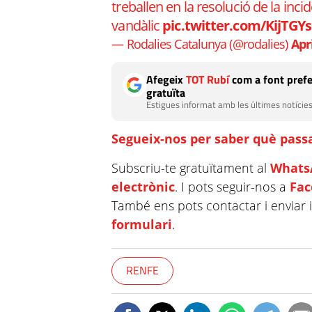
treballen en la resolució de la inc
vandàlic
pic.twitter.com/KijTGY
— Rodalies Catalunya (@rodalies)
Apri
Afegeix
TOT Rubí
com a font prefe
gratuïta
Estigues informat amb les últimes notícies
Segueix-nos per saber què passa
Subscriu-te gratuïtament al
Whats
electrònic
. I pots seguir-nos a
Fa
També ens pots contactar i enviar 
formulari
.
RENFE