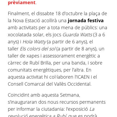
prèviament
.
Finalment, el dissabte 18 d'octubre la plaça de
la Nova Estació acollirà una
jornada festiva
amb activitats per a tota mena de públics: una
xocolatada solar, els jocs
Guarda Watts
(3 a 6
anys) i
Hola Watty
(a partir de 6 anys), el
taller
Els colors del sol
(a partir de 8 anys), un
taller de xapes i assessorament energètic a
càrrec de Rubí Brilla, per una banda, i sobre
comunitats energètiques, per l'altra. En
aquesta activitat hi col·laboren l'ICAEN i el
Consell Comarcal del Vallès Occidental.
Coincidint amb aquesta Setmana,
s'inauguraran dos nous recursos permanents
per informar la ciutadania: l'exposició
La
revolució energètica a Rubí
, que es podrà