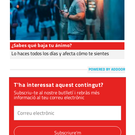
¿Sabes qué baja tu ánimo?
Lo haces todos los días y afecta cómo te sientes
POWERED BY ADDOOR
T'ha interessat aquest contingut?
Subscriu-te al nostre butlletí i rebràs més
informació al teu correu electrònic
Subscriure'm