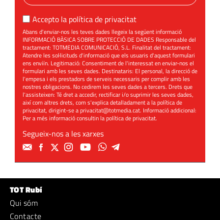
Accepto la
política de privacitat
Abans d'enviar-nos les teves dades llegeix la següent informació
INFORMACIÓ BÀSICA SOBRE PROTECCIÓ DE DADES Responsable del
tractament: TOTMEDIA COMUNICACIÓ, S.L. Finalitat del tractament:
Atendre les sol·licituds d'informació que els usuaris d'aquest formulari
ens enviïn. Legitimació: Consentiment de l'interessat en enviar-nos el
formulari amb les seves dades. Destinataris: El personal, la direcció de
l'empesa i els prestadors de serveis necessaris per complir amb les
nostres obligacions. No cedirem les seves dades a tercers. Drets que
l'assisteixen: Té dret a accedir, rectificar i/o suprimir les seves dades,
així com altres drets, com s'explica detalladament a la política de
privacitat, dirigint-se a
privacitat@totmedia.cat
. Informació addicional:
Per a més informació consultin la
política de privacitat
.
Segueix-nos a les xarxes
TOT Rubí
Qui sóm
Contacte