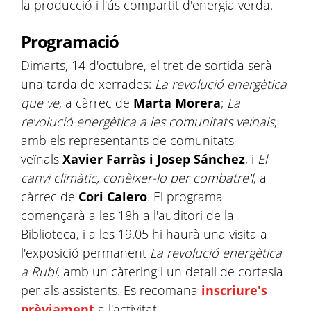
la producció i l'ús compartit d'energia verda.
Programació
Dimarts, 14 d'octubre, el tret de sortida serà
una tarda de xerrades:
La revolució energètica
que ve
, a càrrec de
Marta Morera
;
La
revolució energètica a les comunitats veïnals
,
amb els representants de comunitats
veïnals
Xavier Farràs i Josep Sánchez
, i
El
canvi climàtic, conèixer-lo per combatre'l
, a
càrrec de
Cori Calero
. El programa
començarà a les 18h a l'auditori de la
Biblioteca, i a les 19.05 hi haurà una visita a
l'exposició permanent
La revolució energètica
a Rubí
, amb un càtering i un detall de cortesia
per als assistents. Es recomana
inscriure's
prèviament
a l'activitat.