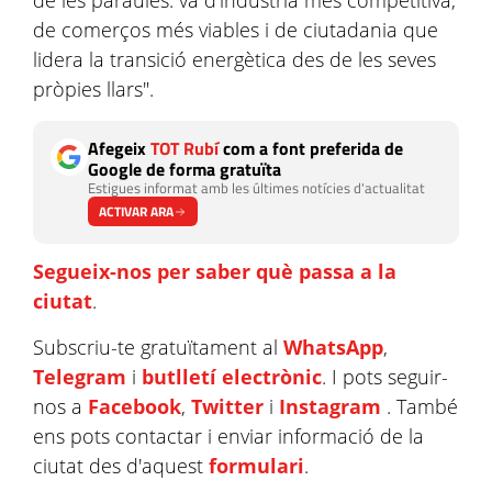
de les paraules: va d’indústria més competitiva,
de comerços més viables i de ciutadania que
lidera la transició energètica des de les seves
pròpies llars".
Afegeix
TOT Rubí
com a font preferida de
Google de forma gratuïta
Estigues informat amb les últimes notícies d'actualitat
ACTIVAR ARA
Segueix-nos per saber què passa a la
ciutat
.
Subscriu-te gratuïtament al
WhatsApp
,
Telegram
i
butlletí electrònic
. I pots seguir-
nos a
Facebook
,
Twitter
i
Instagram
. També
ens pots contactar i enviar informació de la
ciutat des d'aquest
formulari
.