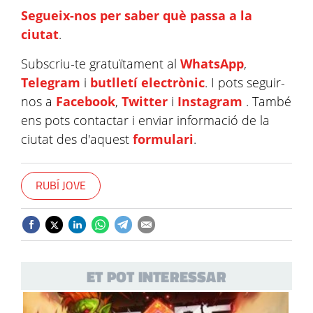
Segueix-nos per saber què passa a la
ciutat
.
Subscriu-te gratuïtament al
WhatsApp
,
Telegram
i
butlletí electrònic
. I pots seguir-
nos a
Facebook
,
Twitter
i
Instagram
. També
ens pots contactar i enviar informació de la
ciutat des d'aquest
formulari
.
RUBÍ JOVE
ET POT INTERESSAR