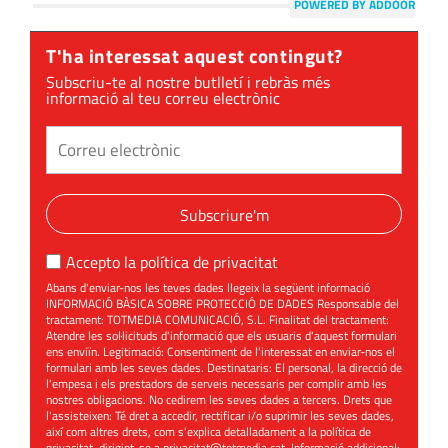
POWERED BY ADDOOR
T'ha interessat aquest contingut?
Subscriu-te al nostre butlletí i rebràs més
informació al teu correu electrònic
Subscriure'm
Accepto la
política de privacitat
Abans d'enviar-nos les teves dades llegeix la següent informació
INFORMACIÓ BÀSICA SOBRE PROTECCIÓ DE DADES Responsable del
tractament: TOTMEDIA COMUNICACIÓ, S.L. Finalitat del tractament:
Atendre les sol·licituds d'informació que els usuaris d'aquest formulari
ens enviïn. Legitimació: Consentiment de l'interessat en enviar-nos el
formulari amb les seves dades. Destinataris: El personal, la direcció de
l'empesa i els prestadors de serveis necessaris per complir amb les
nostres obligacions. No cedirem les seves dades a tercers. Drets que
l'assisteixen: Té dret a accedir, rectificar i/o suprimir les seves dades,
així com altres drets, com s'explica detalladament a la política de
privacitat, dirigint-se a
privacitat@totmedia.cat
. Informació addicional: