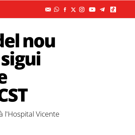
del nou
sigui
e
 CST
 l'Hospital Vicente