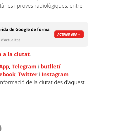
ries i proves radiològiques, entre
rida de Google de forma
ACTIVAR ARA
 d'actualitat
 a la ciutat
.
App
,
Telegram
i
butlletí
cebook
,
Twitter
i
Instagram
.
informació de la ciutat des d'aquest