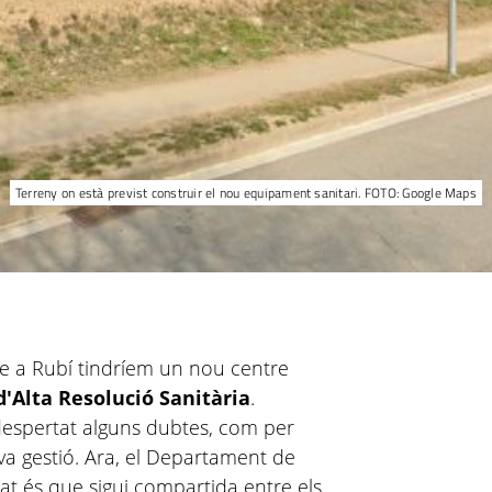
Terreny on està previst construir el nou equipament sanitari. FOTO: Google Maps
ue a Rubí tindríem un nou centre
d'Alta Resolució Sanitària
.
espertat alguns dubtes, com per
va gestió. Ara, el Departament de
tat és que sigui compartida entre els