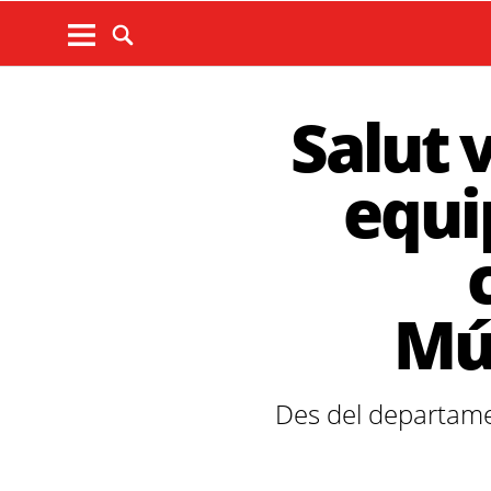
Salut 
equi
Mút
Des del departamen