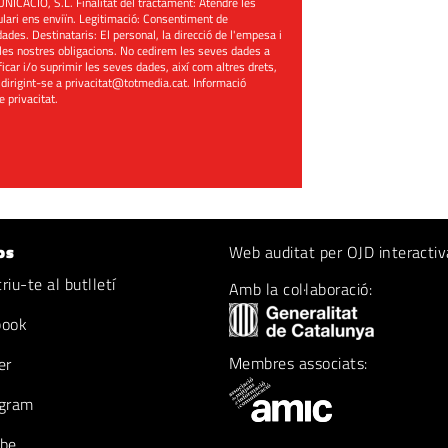
ACIÓ, S.L. Finalitat del tractament: Atendre les
mulari ens enviïn. Legitimació: Consentiment de
ades. Destinataris: El personal, la direcció de l'empesa i
les nostres obligacions. No cedirem les seves dades a
ificar i/o suprimir les seves dades, així com altres drets,
 dirigint-se a
privacitat@totmedia.cat
. Informació
de privacitat
.
os
Web auditat per OJD interactiv
iu-te al butlletí
Amb la col·laboració:
book
Membres associats:
er
gram
be