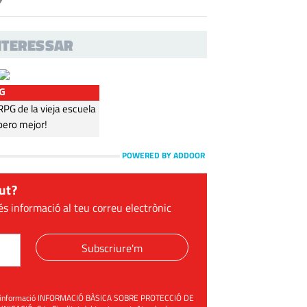
INTERESSAR
G
G de la vieja escuela
pero mejor!
POWERED BY ADDOOR
ut?
és informació al teu correu electrònic
Subscriure'm
üent informació INFORMACIÓ BÀSICA SOBRE PROTECCIÓ DE