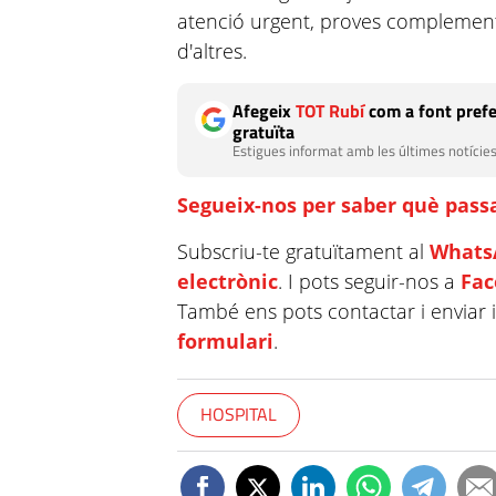
atenció urgent, proves complementà
d'altres.
Afegeix
TOT Rubí
com a font prefe
gratuïta
Estigues informat amb les últimes notícies
Segueix-nos per saber què passa
Subscriu-te gratuïtament al
Whats
electrònic
. I pots seguir-nos a
Fa
També ens pots contactar i enviar 
formulari
.
HOSPITAL