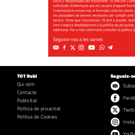
DADES Responsable del tractament: TOTMEDIA COMUNIC
sol·licituds d'informació que els usuaris d'aquest for
l'interessat en enviar-nos el formulari amb les seves d
els prestadors de serveis necessaris per complir amb 
tercers. Drets que l'assisteixen: Té dret a accedir, rect
com s'explica detalladament a la política de privacitat,
addicional: Per a més informació consultin la
política 
Segueix-nos a les xarxes
TOT Rubí
Segueix-n
Qui sóm
Subscr
Contacte
Face
Publicitat
Política de privacitat
Twitt
Politica de Cookies
Insta
YouTu