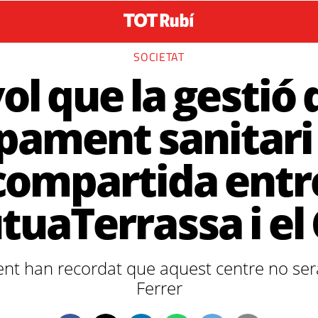
SOCIETAT
vol que la gestió 
pament sanitari 
compartida entr
uaTerrassa i el
t han recordat que aquest centre no serà
Ferrer