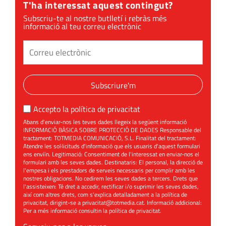
T'ha interessat aquest contingut?
Subscriu-te al nostre butlletí i rebràs més
informació al teu correu electrònic
Subscriure'm
Accepto la
política de privacitat
Abans d'enviar-nos les teves dades llegeix la següent informació
INFORMACIÓ BÀSICA SOBRE PROTECCIÓ DE DADES Responsable del
tractament: TOTMEDIA COMUNICACIÓ, S.L. Finalitat del tractament:
Atendre les sol·licituds d'informació que els usuaris d'aquest formulari
ens enviïn. Legitimació: Consentiment de l'interessat en enviar-nos el
formulari amb les seves dades. Destinataris: El personal, la direcció de
l'empesa i els prestadors de serveis necessaris per complir amb les
nostres obligacions. No cedirem les seves dades a tercers. Drets que
l'assisteixen: Té dret a accedir, rectificar i/o suprimir les seves dades,
així com altres drets, com s'explica detalladament a la política de
privacitat, dirigint-se a
privacitat@totmedia.cat
. Informació addicional:
Per a més informació consultin la
política de privacitat
.