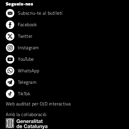
Segueix-nos
Subscriu-te al butlletí
Facebook
Twitter
Instagram
YouTube
WhatsApp
Telegram
TikTok
Web auditat per OJD interactiva
Amb la col·laboració: