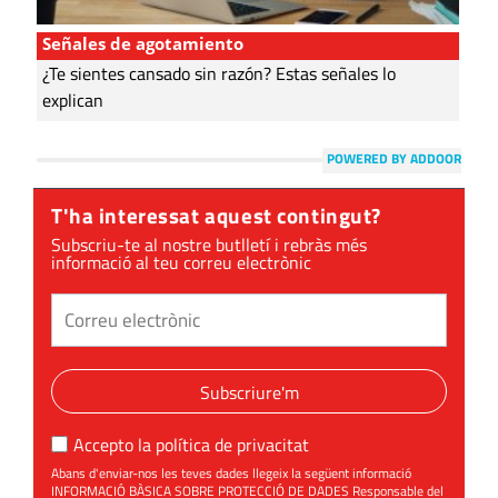
Señales de agotamiento
¿Te sientes cansado sin razón? Estas señales lo
explican
POWERED BY ADDOOR
T'ha interessat aquest contingut?
Subscriu-te al nostre butlletí i rebràs més
informació al teu correu electrònic
Subscriure'm
Accepto la
política de privacitat
Abans d'enviar-nos les teves dades llegeix la següent informació
INFORMACIÓ BÀSICA SOBRE PROTECCIÓ DE DADES Responsable del