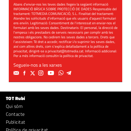
Abans d'enviar-nos les teves dades llegeix la següent informació
INFORMACIÓ BÀSICA SOBRE PROTECCIÓ DE DADES Responsable del
tractament: TOTMEDIA COMUNICACIÓ, S.L. Finalitat del tractament:
Atendre les sol·licituds d'informació que els usuaris d'aquest formulari
ens enviïn. Legitimació: Consentiment de l'interessat en enviar-nos el
formulari amb les seves dades. Destinataris: El personal, la direcció de
l'empesa i els prestadors de serveis necessaris per complir amb les
nostres obligacions. No cedirem les seves dades a tercers. Drets que
l'assisteixen: Té dret a accedir, rectificar i/o suprimir les seves dades,
així com altres drets, com s'explica detalladament a la política de
privacitat, dirigint-se a
privacitat@totmedia.cat
. Informació addicional:
Per a més informació consultin la
política de privacitat
.
Segueix-nos a les xarxes
TOT Rubí
Qui sóm
Contacte
Publicitat
Política de privacitat