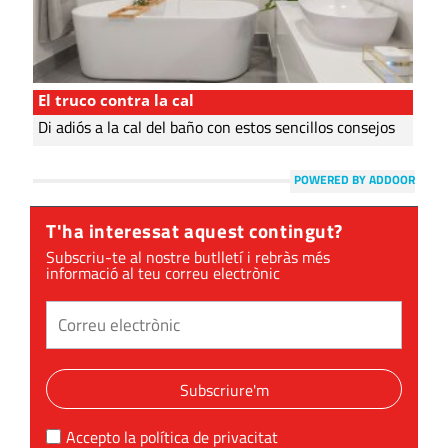
El truco contra la cal
Di adiós a la cal del baño con estos sencillos consejos
POWERED BY ADDOOR
T'ha interessat aquest contingut?
Subscriu-te al nostre butlletí i rebràs més
informació al teu correu electrònic
Subscriure'm
Accepto la
política de privacitat