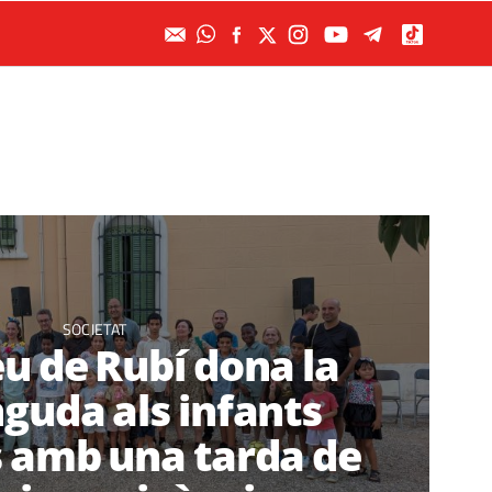
SOCIETAT
u de Rubí dona la
guda als infants
 amb una tarda de