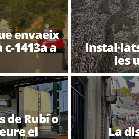
que envaeix
la c-1413a a
Instal·lat
les 
s de Rubí o
veure el
La di