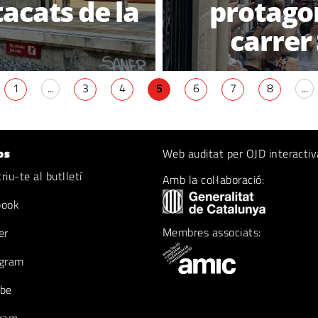
acats de la
protagon
carrer
1
...
3
4
5
6
7
8
...
os
Web auditat per OJD interactiv
iu-te al butlletí
Amb la col·laboració:
book
Membres associats:
er
gram
be