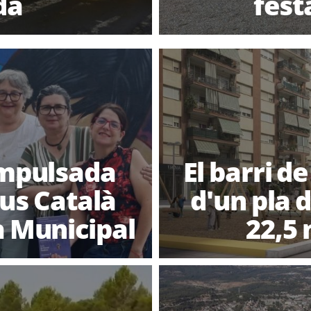
da
fest
impulsada
El barri de
eus Català
d'un pla 
ca Municipal
22,5 