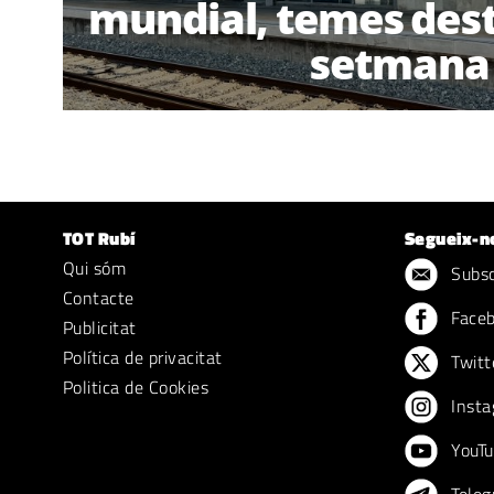
mundial, temes dest
setmana
TOT Rubí
Segueix-n
Qui sóm
Subscr
Contacte
Face
Publicitat
Política de privacitat
Twitt
Politica de Cookies
Insta
YouTu