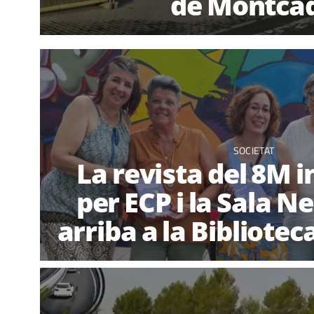
de Montca
SOCIETAT
La revista del 8M 
per ECP i la Sala N
arriba a la Bibliote