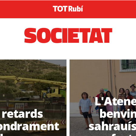
SOCIETAT
L'Atene
r retards
benvin
sfondrament
sahrauís