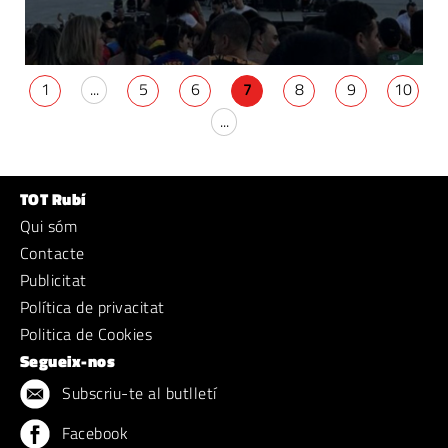
1
...
5
6
7
8
9
10
...
TOT Rubí
Qui sóm
Contacte
Publicitat
Política de privacitat
Politica de Cookies
Segueix-nos
Subscriu-te al butlletí
Facebook