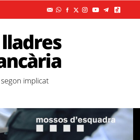
 lladres
bancària
l segon implicat