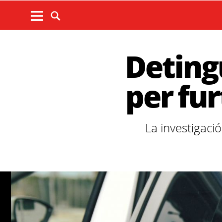
Detingu
per fur
La investigació