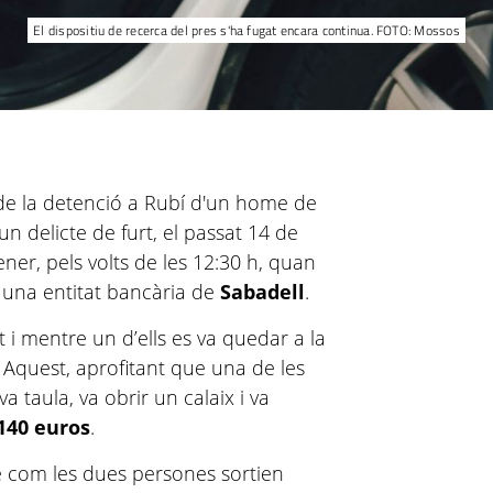
El dispositiu de recerca del pres s'ha fugat encara continua. FOTO: Mossos
e la detenció a Rubí d'un home de
n delicte de furt, el passat 14 de
ener, pels volts de les 12:30 h, quan
n una entitat bancària de
Sabadell
.
t i mentre un d’ells es va quedar a la
na. Aquest, aprofitant que una de les
a taula, va obrir un calaix i va
140 euros
.
 com les dues persones sortien