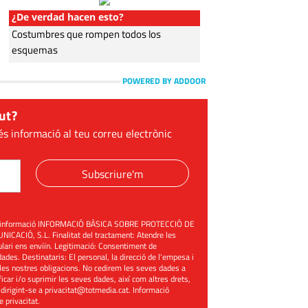
¿De verdad hacen esto?
Costumbres que rompen todos los
esquemas
POWERED BY ADDOOR
ut?
és informació al teu correu electrònic
Subscriure'm
üent informació INFORMACIÓ BÀSICA SOBRE PROTECCIÓ DE
ACIÓ, S.L. Finalitat del tractament: Atendre les
mulari ens enviïn. Legitimació: Consentiment de
ades. Destinataris: El personal, la direcció de l'empesa i
les nostres obligacions. No cedirem les seves dades a
ificar i/o suprimir les seves dades, així com altres drets,
 dirigint-se a
privacitat@totmedia.cat
. Informació
de privacitat
.