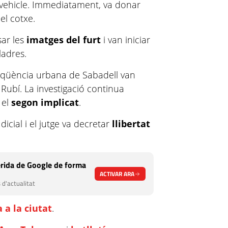
n vehicle. Immediatament, va donar
del cotxe.
sar les
imatges del furt
i van iniciar
ladres.
inqüència urbana de Sabadell van
a Rubí. La investigació continua
 el
segon implicat
.
dicial i el jutge va decretar
llibertat
rida de Google de forma
ACTIVAR ARA
 d'actualitat
 a la ciutat
.