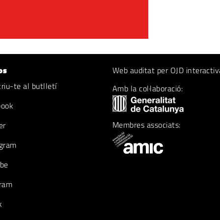
os
Web auditat per OJD interactiv
iu-te al butlletí
Amb la col·laboració:
book
Membres associats:
er
gram
be
ram
k