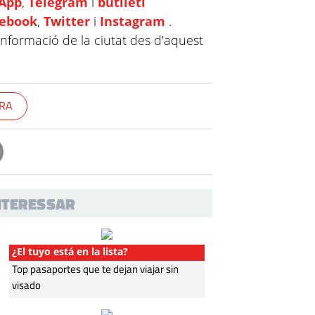
App
,
Telegram
i
butlletí
cebook
,
Twitter
i
Instagram
.
informació de la ciutat des d'aquest
RA
INTERESSAR
¿El tuyo está en la lista?
Top pasaportes que te dejan viajar sin
visado