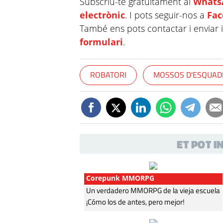
Subscriu-te gratuïtament al
Whats
electrònic
. I pots seguir-nos a
Fa
També ens pots contactar i enviar 
formulari
.
ROBATORI
MOSSOS D'ESQUAD
ET POT 
Corepunk MMORPG
Un verdadero MMORPG de la vieja escuela
¡Cómo los de antes, pero mejor!