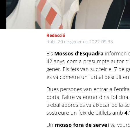
Redacció
Rubí.
20 de gener de 2022 09:33
Els
Mossos d'Esquadra
informen d
42 anys, com a presumpte autor d’u
gener. Els fets van succeir el 7 de g
es va cometre un furt al descuit e
Dues persones van entrar a l’entita
porta, l’altre va entrar dins l’ofici
treballadores es va aixecar de la sev
sostreure un feix de bitllets
amb
4.
Un
mosso fora de servei
va veure