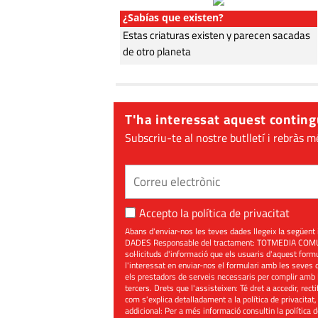
¿Sabías que existen?
Estas criaturas existen y parecen sacadas
de otro planeta
T'ha interessat aquest conting
Subscriu-te al nostre butlletí i rebràs m
Accepto la
política de privacitat
Abans d'enviar-nos les teves dades llegeix la seg
DADES Responsable del tractament: TOTMEDIA COMUNIC
sol·licituds d'informació que els usuaris d'aquest for
l'interessat en enviar-nos el formulari amb les seves d
els prestadors de serveis necessaris per complir amb 
tercers. Drets que l'assisteixen: Té dret a accedir, rect
com s'explica detalladament a la política de privacitat,
addicional: Per a més informació consultin la
política 