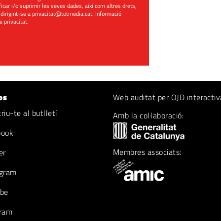
ificar i/o suprimir les seves dades, així com altres drets,
 dirigint-se a
privacitat@totmedia.cat
. Informació
de privacitat
.
os
Web auditat per OJD interactiv
iu-te al butlletí
Amb la col·laboració:
book
Membres associats:
er
gram
be
ram