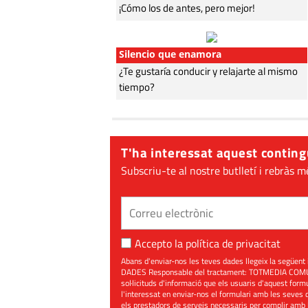
¡Cómo los de antes, pero mejor!
Silencio que enamora
¿Te gustaría conducir y relajarte al mismo
tiempo?
T'ha interessat aquest conting
Subscriu-te al nostre butlletí i rebràs m
Accepto la
política de privacitat
Abans d'enviar-nos les teves dades llegeix la seg
DADES Responsable del tractament: TOTMEDIA COMUNIC
sol·licituds d'informació que els usuaris d'aquest for
l'interessat en enviar-nos el formulari amb les seves d
els prestadors de serveis necessaris per complir amb 