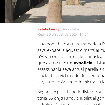
Estela Luengo
Periodista
Rubí.
20 d’agost de 2024 14:31
Una dona ha estat assassinada a 
seva exparella aquest dimarts al m
n'Alzamora, al carrer de la música
que es tracta d'un
expolicia
jubila
assassinat la seva actual parella a C
suïcidat. La víctima de Rubí era u
llarga trajectòria a l’administració l
Segons explica la periodista de su
tenia 65 anys i s'havia jubilat al g
la Policia Nacional i havia ocupat u