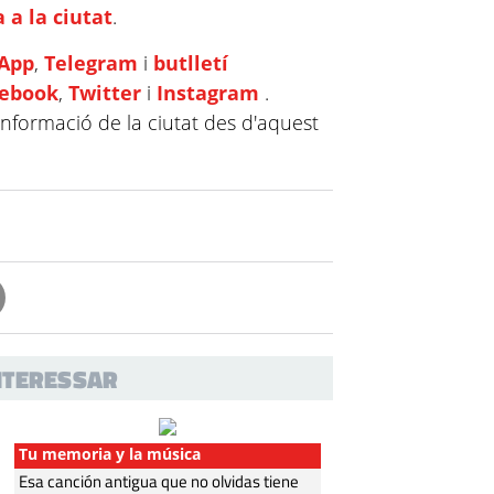
 a la ciutat
.
App
,
Telegram
i
butlletí
cebook
,
Twitter
i
Instagram
.
informació de la ciutat des d'aquest
INTERESSAR
Tu memoria y la música
Esa canción antigua que no olvidas tiene