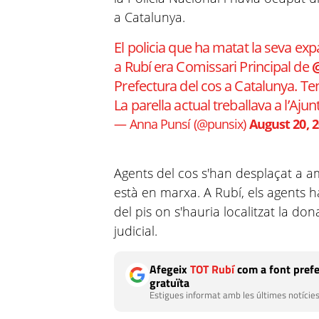
a Catalunya.
El policia que ha matat la seva expar
a Rubí era Comissari Principal de
@
Prefectura del cos a Catalunya. Teni
La parella actual treballava a l’Aju
— Anna Punsí (@punsix)
August 20, 
Agents del cos s'han desplaçat a amb
està en marxa. A Rubí, els agents h
del pis on s'hauria localitzat la don
judicial.
Afegeix
TOT Rubí
com a font prefe
gratuïta
Estigues informat amb les últimes notícies