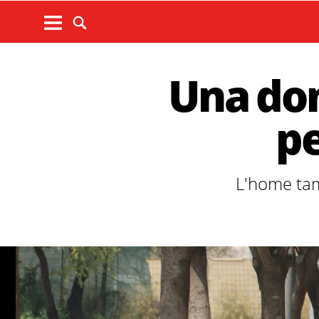
Una don
pe
L'home tam