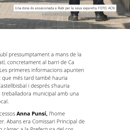
Una dona és assassinada a Rubí per la seva exparella. FOTO: ACN
Rubí pressumptament a mans de la
atí, concretament al barri de Ca
. Les primeres informacions apunten
t que més tard també hauria
astellbisbal i després s'hauria
na treballadora municipal amb una
ocal.
ccessos
Anna Punsí,
l'home
ener. Abans era Comissari Principal de
n càrrec a la Prefectura del cos