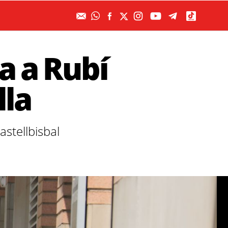
a a Rubí
lla
stellbisbal