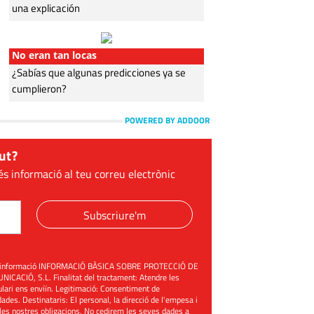
una explicación
No eran tan locas
¿Sabías que algunas predicciones ya se
cumplieron?
POWERED BY ADDOOR
ut?
és informació al teu correu electrònic
Subscriure'm
üent informació INFORMACIÓ BÀSICA SOBRE PROTECCIÓ DE
ACIÓ, S.L. Finalitat del tractament: Atendre les
mulari ens enviïn. Legitimació: Consentiment de
ades. Destinataris: El personal, la direcció de l'empesa i
les nostres obligacions. No cedirem les seves dades a