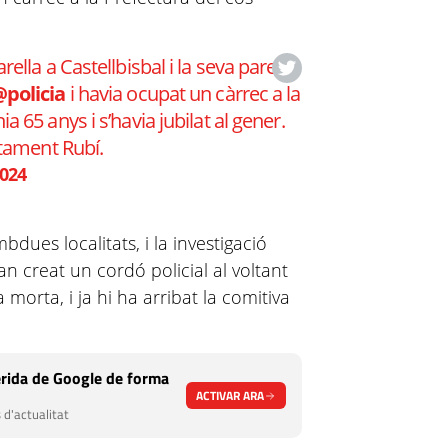
ella a Castellbisbal i la seva parella
policia
i havia ocupat un càrrec a la
a 65 anys i s’havia jubilat al gener.
ntament Rubí.
2024
dues localitats, i la investigació
an creat un cordó policial al voltant
a morta, i ja hi ha arribat la comitiva
rida de Google de forma
ACTIVAR ARA
 d'actualitat