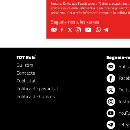
tercers. Drets que l'assisteixen: Té dret a accedir, rect
com s'explica detalladament a la política de privacitat,
addicional: Per a més informació consultin la
política 
Segueix-nos a les xarxes
TOT Rubí
Segueix-n
Qui sóm
Subscr
Contacte
Face
Publicitat
Política de privacitat
Twitt
Politica de Cookies
Insta
YouTu
Teleg