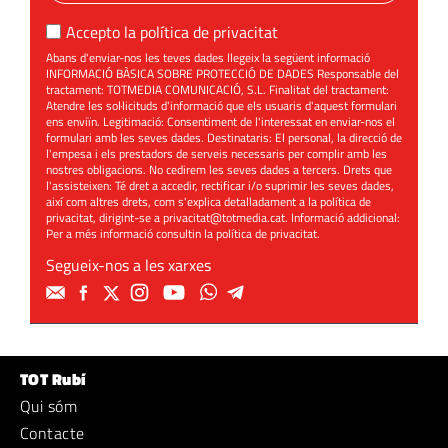
Accepto la
política de privacitat
Abans d'enviar-nos les teves dades llegeix la següent informació
INFORMACIÓ BÀSICA SOBRE PROTECCIÓ DE DADES Responsable del
tractament: TOTMEDIA COMUNICACIÓ, S.L. Finalitat del tractament:
Atendre les sol·licituds d'informació que els usuaris d'aquest formulari
ens enviïn. Legitimació: Consentiment de l'interessat en enviar-nos el
formulari amb les seves dades. Destinataris: El personal, la direcció de
l'empesa i els prestadors de serveis necessaris per complir amb les
nostres obligacions. No cedirem les seves dades a tercers. Drets que
l'assisteixen: Té dret a accedir, rectificar i/o suprimir les seves dades,
així com altres drets, com s'explica detalladament a la política de
privacitat, dirigint-se a
privacitat@totmedia.cat
. Informació addicional:
Per a més informació consultin la
política de privacitat
.
Segueix-nos a les xarxes
TOT Rubí
Qui sóm
Contacte