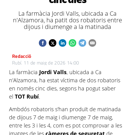
La farmàcia Jordi Valls, ubicada a Ca
n'Alzamora, ha patit dos robatoris entre
dijous i diumenge a la matinada
Redacció
Rubí.
11 de maig de 2026 14:00
La farmàcia
Jordi Valls
, ubicada a Ca
n'Alzamora, ha estat víctima de dos robatoris
en només cinc dies, segons ha pogut saber
el
TOT Rubí
.
Ambdós robatoris s'han produït de matinada
de dijous 7 de maig i diumenge 7 de maig,
entre les 3 i les 4, com es pot comprovar a les
imatges de les
càmeres de seguretat
de