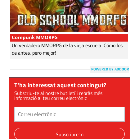
Corepunk MMORPG
Un verdadero MMORPG de la vieja escuela ¡Cómo los
de antes, pero mejor!
POWERED BY ADDOOR
T'ha interessat aquest contingut?
Subscriu-te al nostre butlletí i rebràs més
informació al teu correu electrònic
Subscriure'm