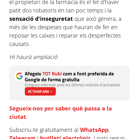
el propietari de la farmàcia és el fet d'haver
patit dos robatoris en tan poc temps i la
sensació d'inseguretat
que això genera, a
més de les despeses que hauran de fer en
reposar les caixes i reparar els desperfectes
causats.
Hi haurà ampliació
Afegeix
TOT Rubí
com a font preferida de
Google de forma gratuïta
Estigues informat amb les últimes notícies d'actualitat
ACTIVAR ARA
Segueix-nos per saber què passa a la
ciutat
.
Subscriu-te gratuïtament al
WhatsApp
,
Telegram
i
butlletí electrònic
. I pots seguir-