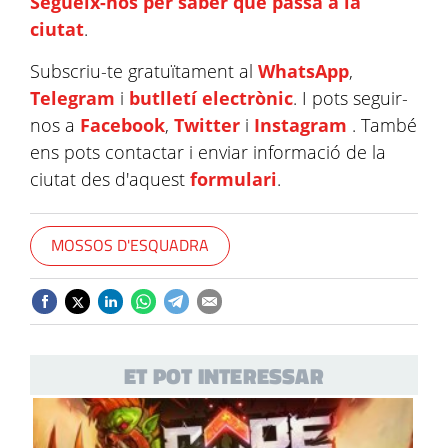
Segueix-nos per saber què passa a la
ciutat
.
Subscriu-te gratuïtament al
WhatsApp
,
Telegram
i
butlletí electrònic
. I pots seguir-
nos a
Facebook
,
Twitter
i
Instagram
. També
ens pots contactar i enviar informació de la
ciutat des d'aquest
formulari
.
MOSSOS D'ESQUADRA
ET POT INTERESSAR