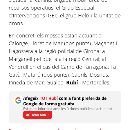
recursos operatius, el Grup Especial
d'Intervencions (GEI), el grup Hèlix i la unitat de
drons.
En concret, els mossos estan actuant a
Calonge, Lloret de Mar (dos punts), Maçanet i
Llagostera a la regió policial de Girona; a
Marganell pel que fa a la regió Central; al
Vendrell en el cas del Camp de Tarragona; i a
Gavà, Mataró (dos punts), Cabrils, Dosrius,
Pineda de Mar, Gualba,
Rubí
i Martorelles.
Afegeix
TOT Rubí
com a font preferida de
Google de forma gratuïta
Estigues informat amb les últimes notícies d'actualitat
ACTIVAR ARA