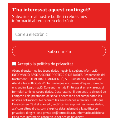
T'ha interessat aquest contingut?
Subscriu-te al nostre butlletí i rebràs més
informació al teu correu electrònic
Subscriure'm
Accepto la
política de privacitat
Abans d'enviar-nos les teves dades llegeix la següent informació
INFORMACIÓ BÀSICA SOBRE PROTECCIÓ DE DADES Responsable del
tractament: TOTMEDIA COMUNICACIÓ, S.L. Finalitat del tractament:
Atendre les sol·licituds d'informació que els usuaris d'aquest formulari
ens enviïn. Legitimació: Consentiment de l'interessat en enviar-nos el
formulari amb les seves dades. Destinataris: El personal, la direcció de
l'empesa i els prestadors de serveis necessaris per complir amb les
nostres obligacions. No cedirem les seves dades a tercers. Drets que
l'assisteixen: Té dret a accedir, rectificar i/o suprimir les seves dades,
així com altres drets, com s'explica detalladament a la política de
privacitat, dirigint-se a
privacitat@totmedia.cat
. Informació addicional:
Per a més informació consultin la
política de privacitat
.