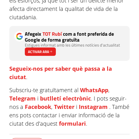
els esforços, ja que tot i ser un delicte menor
afecta directament la qualitat de vida de la
ciutadania.
Afegeix
TOT Rubí
com a font preferida de
Google de forma gratuïta
Estigues informat amb les últimes notícies d'actualitat
ACTIVAR ARA
Segueix-nos per saber què passa a la
ciutat
.
Subscriu-te gratuïtament al
WhatsApp
,
Telegram
i
butlletí electrònic
. I pots seguir-
nos a
Facebook
,
Twitter
i
Instagram
. També
ens pots contactar i enviar informació de la
ciutat des d'aquest
formulari
.