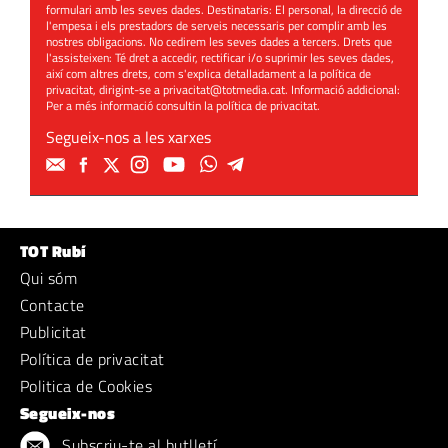
formulari amb les seves dades. Destinataris: El personal, la direcció de
l'empesa i els prestadors de serveis necessaris per complir amb les
nostres obligacions. No cedirem les seves dades a tercers. Drets que
l'assisteixen: Té dret a accedir, rectificar i/o suprimir les seves dades,
així com altres drets, com s'explica detalladament a la política de
privacitat, dirigint-se a
privacitat@totmedia.cat
. Informació addicional:
Per a més informació consultin la
política de privacitat
.
Segueix-nos a les xarxes
TOT Rubí
Qui sóm
Contacte
Publicitat
Política de privacitat
Politica de Cookies
Segueix-nos
Subscriu-te al butlletí