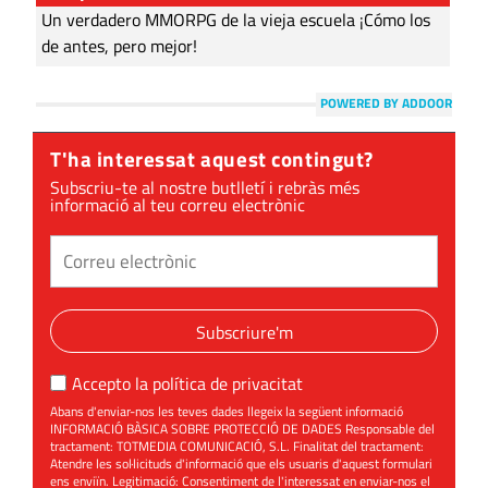
Un verdadero MMORPG de la vieja escuela ¡Cómo los
de antes, pero mejor!
POWERED BY ADDOOR
T'ha interessat aquest contingut?
Subscriu-te al nostre butlletí i rebràs més
informació al teu correu electrònic
Subscriure'm
Accepto la
política de privacitat
Abans d'enviar-nos les teves dades llegeix la següent informació
INFORMACIÓ BÀSICA SOBRE PROTECCIÓ DE DADES Responsable del
tractament: TOTMEDIA COMUNICACIÓ, S.L. Finalitat del tractament:
Atendre les sol·licituds d'informació que els usuaris d'aquest formulari
ens enviïn. Legitimació: Consentiment de l'interessat en enviar-nos el