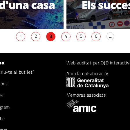
 d'una casa
Els succe
1
2
3
4
5
6
...
os
Web auditat per OJD interactiv
iu-te al butlletí
Amb la col·laboració:
book
Membres associats:
er
gram
be