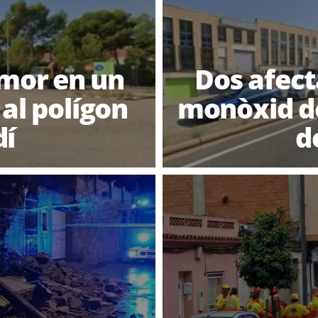
 mor en un
Dos afect
 al polígon
monòxid de
dí
d