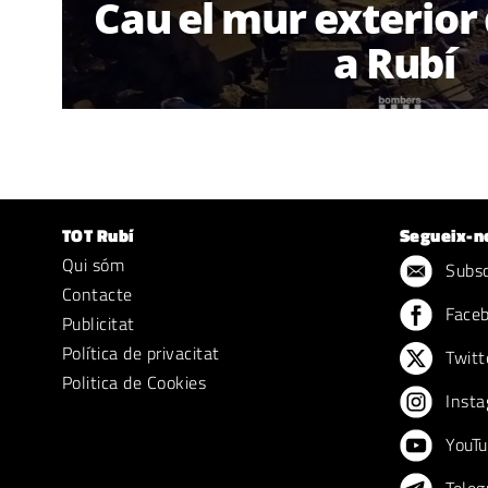
Cau el mur exterior
a Rubí
TOT Rubí
Segueix-n
Qui sóm
Subscr
Contacte
Face
Publicitat
Política de privacitat
Twitt
Politica de Cookies
Insta
YouTu