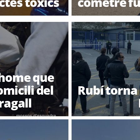
ctes tòxics
cometre fur
 home que
micili del
Rubí torna 
ragall