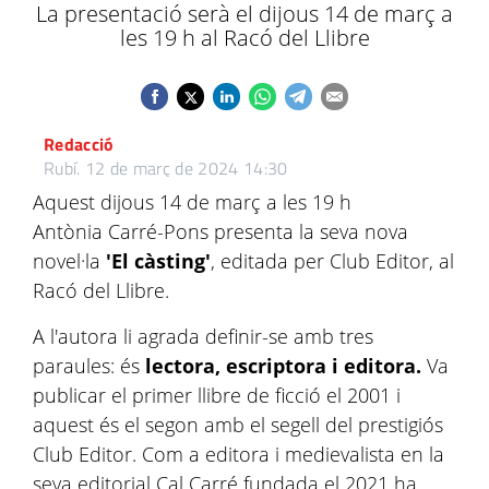
La presentació serà el dijous 14 de març a
les 19 h al Racó del Llibre
Redacció
Rubí.
12 de març de 2024 14:30
Aquest dijous 14 de març a les 19 h
Antònia Carré-Pons presenta la seva nova
novel·la
'El càsting'
, editada per Club Editor, al
Racó del Llibre.
A l'autora li agrada definir-se amb tres
paraules: és
lectora, escriptora i editora.
Va
publicar el primer llibre de ficció el 2001 i
aquest és el segon amb el segell del prestigiós
Club Editor. Com a editora i medievalista en la
seva editorial Cal Carré fundada el 2021 ha