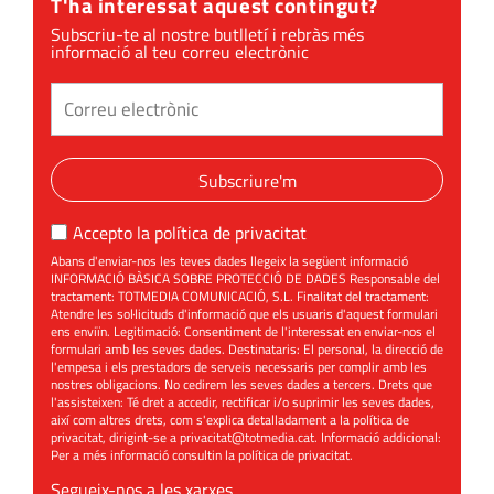
T'ha interessat aquest contingut?
Subscriu-te al nostre butlletí i rebràs més
informació al teu correu electrònic
Subscriure'm
Accepto la
política de privacitat
Abans d'enviar-nos les teves dades llegeix la següent informació
INFORMACIÓ BÀSICA SOBRE PROTECCIÓ DE DADES Responsable del
tractament: TOTMEDIA COMUNICACIÓ, S.L. Finalitat del tractament:
Atendre les sol·licituds d'informació que els usuaris d'aquest formulari
ens enviïn. Legitimació: Consentiment de l'interessat en enviar-nos el
formulari amb les seves dades. Destinataris: El personal, la direcció de
l'empesa i els prestadors de serveis necessaris per complir amb les
nostres obligacions. No cedirem les seves dades a tercers. Drets que
l'assisteixen: Té dret a accedir, rectificar i/o suprimir les seves dades,
així com altres drets, com s'explica detalladament a la política de
privacitat, dirigint-se a
privacitat@totmedia.cat
. Informació addicional:
Per a més informació consultin la
política de privacitat
.
Segueix-nos a les xarxes