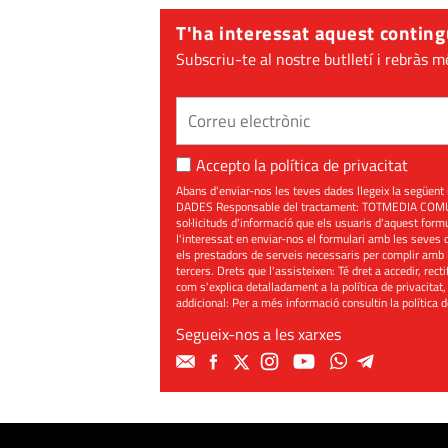
T'ha interessat aquest conting
Subscriu-te al nostre butlletí i rebràs m
Accepto la
política de privacitat
Abans d'enviar-nos les teves dades llegeix la seg
DADES Responsable del tractament: TOTMEDIA COMUNIC
sol·licituds d'informació que els usuaris d'aquest for
l'interessat en enviar-nos el formulari amb les seves d
els prestadors de serveis necessaris per complir amb 
tercers. Drets que l'assisteixen: Té dret a accedir, rect
com s'explica detalladament a la política de privacitat,
addicional: Per a més informació consultin la
política 
Segueix-nos a les xarxes