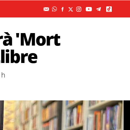
rà 'Mort
Llibre
 h