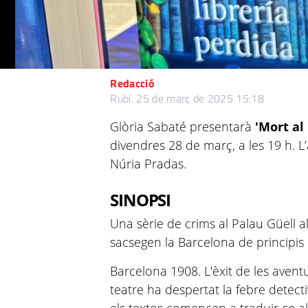
Redacció
Rubí.
25 de març de 2025 15:18
Glòria Sabaté presentarà
'Mort al
divendres 28 de març, a les 19 h. L
Núria Pradas.
SINOPSI
Una sèrie de crims al Palau Güell a
sacsegen la Barcelona de principis 
Barcelona 1908. L'èxit de les aven
teatre ha despertat la febre detecti