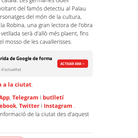
l català. Les germanes Güell
voltant del famós detectiu al Palau
ersonatges del món de la cultura,
 la Robina, una gran lectora de l'obra
etllada serà d'allò més plaent, fins
el mosso de les cavallerisses.
rida de Google de forma
ACTIVAR ARA
 d'actualitat
 a la ciutat
.
App
,
Telegram
i
butlletí
cebook
,
Twitter
i
Instagram
.
informació de la ciutat des d'aquest