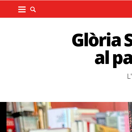
Glòria 
al pa
L