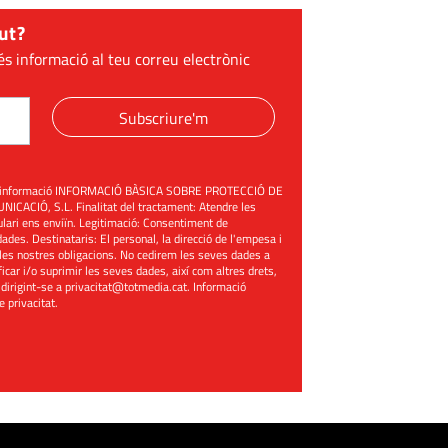
ut?
és informació al teu correu electrònic
Subscriure'm
üent informació INFORMACIÓ BÀSICA SOBRE PROTECCIÓ DE
ACIÓ, S.L. Finalitat del tractament: Atendre les
mulari ens enviïn. Legitimació: Consentiment de
ades. Destinataris: El personal, la direcció de l'empesa i
les nostres obligacions. No cedirem les seves dades a
ificar i/o suprimir les seves dades, així com altres drets,
 dirigint-se a
privacitat@totmedia.cat
. Informació
de privacitat
.