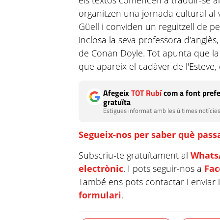
els textos comencen a traduir-se a
organitzen una jornada cultural al 
Güell i conviden un reguitzell de p
inclosa la seva professora d'anglès,
de Conan Doyle. Tot apunta que la v
que apareix el cadàver de l'Esteve, 
Afegeix
TOT Rubí
com a font prefe
gratuïta
Estigues informat amb les últimes notícies
Segueix-nos per saber què passa
Subscriu-te gratuïtament al
Whats
electrònic
. I pots seguir-nos a
Fa
També ens pots contactar i enviar 
formulari
.