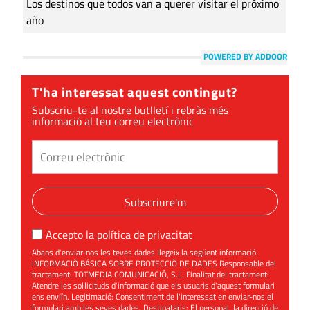
Los destinos que todos van a querer visitar el próximo
año
POWERED BY ADDOOR
T'ha interessat aquest contingut?
Subscriu-te al nostre butlletí i rebràs més
informació al teu correu electrònic
Subscriure'm
Accepto la
política de privacitat
Abans d'enviar-nos les teves dades llegeix la següent informació
INFORMACIÓ BÀSICA SOBRE PROTECCIÓ DE DADES Responsable del
tractament: TOTMEDIA COMUNICACIÓ, S.L. Finalitat del tractament:
Atendre les sol·licituds d'informació que els usuaris d'aquest formulari
ens enviïn. Legitimació: Consentiment de l'interessat en enviar-nos el
formulari amb les seves dades. Destinataris: El personal, la direcció de