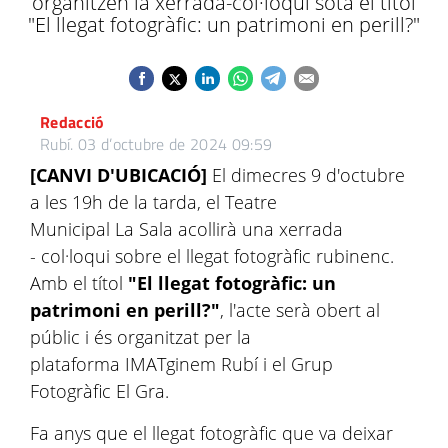
organitzen la xerrada-col·loqui sota el títol
"El llegat fotogràfic: un patrimoni en perill?"
Redacció
Rubí.
03 d’octubre de 2024 09:59
[CANVI D'UBICACIÓ]
El dimecres 9 d'octubre
a les 19h de la tarda, el Teatre
Municipal La Sala acollirà una xerrada
- col·loqui sobre el llegat fotogràfic rubinenc.
Amb el títol
"El llegat fotogràfic: un
patrimoni en perill?"
, l'acte serà obert al
públic i és organitzat per la
plataforma IMATginem Rubí i el Grup
Fotogràfic El Gra.
Fa anys que el llegat fotogràfic que va deixar