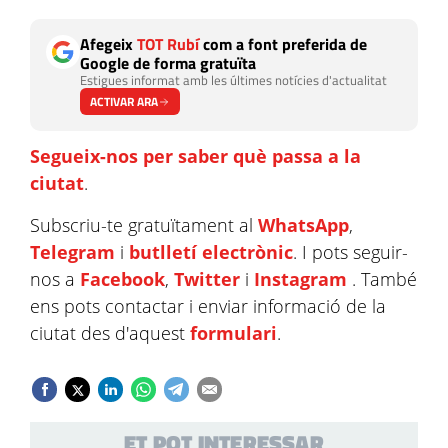
Afegeix
TOT Rubí
com a font preferida de
Google de forma gratuïta
Estigues informat amb les últimes notícies d'actualitat
ACTIVAR ARA
Segueix-nos per saber què passa a la
ciutat
.
Subscriu-te gratuïtament al
WhatsApp
,
Telegram
i
butlletí electrònic
. I pots seguir-
nos a
Facebook
,
Twitter
i
Instagram
. També
ens pots contactar i enviar informació de la
ciutat des d'aquest
formulari
.
ET POT INTERESSAR