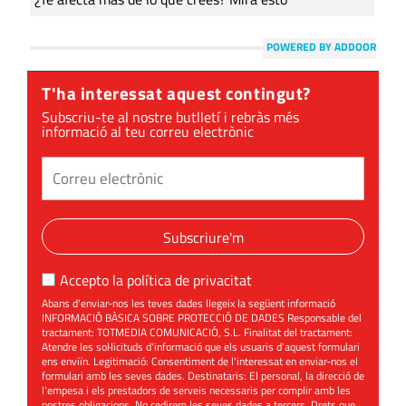
POWERED BY ADDOOR
T'ha interessat aquest contingut?
Subscriu-te al nostre butlletí i rebràs més
informació al teu correu electrònic
Subscriure'm
Accepto la
política de privacitat
Abans d'enviar-nos les teves dades llegeix la següent informació
INFORMACIÓ BÀSICA SOBRE PROTECCIÓ DE DADES Responsable del
tractament: TOTMEDIA COMUNICACIÓ, S.L. Finalitat del tractament:
Atendre les sol·licituds d'informació que els usuaris d'aquest formulari
ens enviïn. Legitimació: Consentiment de l'interessat en enviar-nos el
formulari amb les seves dades. Destinataris: El personal, la direcció de
l'empesa i els prestadors de serveis necessaris per complir amb les
nostres obligacions. No cedirem les seves dades a tercers. Drets que