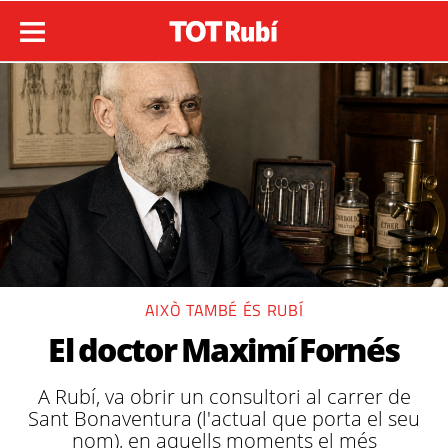
AIXÒ TAMBÉ ÉS RUBÍ
El doctor Maximí Fornés
A Rubí, va obrir un consultori al carrer de
Sant Bonaventura (l'actual que porta el seu
nom), en aquells moments el més