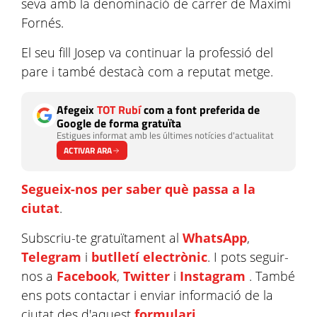
seva amb la denominació de carrer de Maximí
Fornés.
El seu fill Josep va continuar la professió del
pare i també destacà com a reputat metge.
Afegeix
TOT Rubí
com a font preferida de
Google de forma gratuïta
Estigues informat amb les últimes notícies d'actualitat
ACTIVAR ARA
Segueix-nos per saber què passa a la
ciutat
.
Subscriu-te gratuïtament al
WhatsApp
,
Telegram
i
butlletí electrònic
. I pots seguir-
nos a
Facebook
,
Twitter
i
Instagram
. També
ens pots contactar i enviar informació de la
ciutat des d'aquest
formulari
.