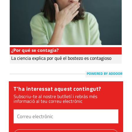
¿Por qué se contagia?
La ciencia explica por qué el bostezo es contagioso
POWERED BY ADDOOR
T'ha interessat aquest contingut?
Subscriu-te al nostre butlletí i rebràs més
informació al teu correu electrònic