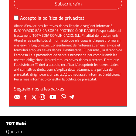
Subscriure'm
Accepto la
política de privacitat
Abans d'enviar-nos les teves dades llegeix la següent informació
INFORMACIÓ BÀSICA SOBRE PROTECCIÓ DE DADES Responsable del
tractament: TOTMEDIA COMUNICACIÓ, S.L. Finalitat del tractament:
Atendre les sol·licituds d'informació que els usuaris d'aquest formulari
ens enviïn. Legitimació: Consentiment de l'interessat en enviar-nos el
formulari amb les seves dades. Destinataris: El personal, la direcció de
l'empesa i els prestadors de serveis necessaris per complir amb les
nostres obligacions. No cedirem les seves dades a tercers. Drets que
l'assisteixen: Té dret a accedir, rectificar i/o suprimir les seves dades,
així com altres drets, com s'explica detalladament a la política de
privacitat, dirigint-se a
privacitat@totmedia.cat
. Informació addicional:
Per a més informació consultin la
política de privacitat
.
Segueix-nos a les xarxes
TOT Rubí
Qui sóm