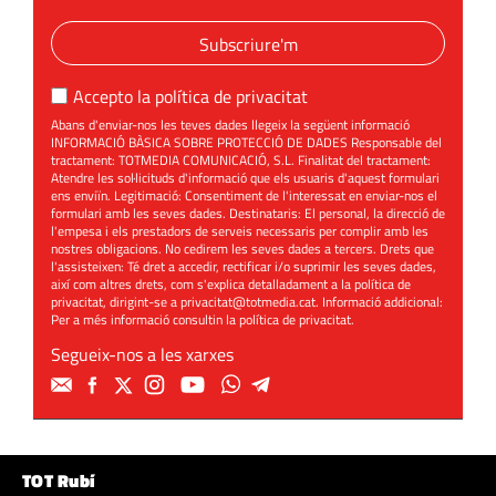
Subscriure'm
Accepto la
política de privacitat
Abans d'enviar-nos les teves dades llegeix la següent informació
INFORMACIÓ BÀSICA SOBRE PROTECCIÓ DE DADES Responsable del
tractament: TOTMEDIA COMUNICACIÓ, S.L. Finalitat del tractament:
Atendre les sol·licituds d'informació que els usuaris d'aquest formulari
ens enviïn. Legitimació: Consentiment de l'interessat en enviar-nos el
formulari amb les seves dades. Destinataris: El personal, la direcció de
l'empesa i els prestadors de serveis necessaris per complir amb les
nostres obligacions. No cedirem les seves dades a tercers. Drets que
l'assisteixen: Té dret a accedir, rectificar i/o suprimir les seves dades,
així com altres drets, com s'explica detalladament a la política de
privacitat, dirigint-se a
privacitat@totmedia.cat
. Informació addicional:
Per a més informació consultin la
política de privacitat
.
Segueix-nos a les xarxes
TOT Rubí