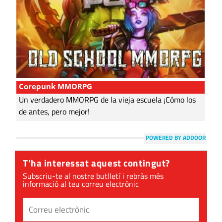
Corepunk MMORPG
Un verdadero MMORPG de la vieja escuela ¡Cómo los
de antes, pero mejor!
POWERED BY ADDOOR
T'ha interessat aquest contingut?
Subscriu-te al nostre butlletí i rebràs més
informació al teu correu electrònic