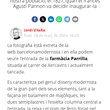
nostra població, el 1827, quan el francès
Agustí Pannon va decidir inaugurar-la
Jordi Vilalta
Rubí.
18 de març de 2024 16:25
La fotografia està extreta de la
web barcelonamodernista i en ella podem
veure l'entrada de la
farmàcia Parrilla
,
situada al carrer de Xercavins i actualment
tancada.
Es caracteritza pel genuí disseny modernista
de la gran part dels seus elements, tant a la
façana (el basament de majòliques, les
dues semipilastres i l'esvelta columna central a
l'entrada, la reixa i el pom de ferro forjat pel