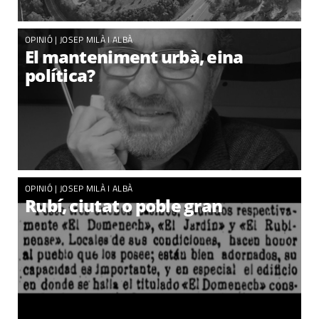
OPINIÓ |
JOSEP MILÀ I ALBÀ
El manteniment urbà, eina
política?
OPINIÓ |
JOSEP MILÀ I ALBÀ
Rubí, ciutat o poble gran