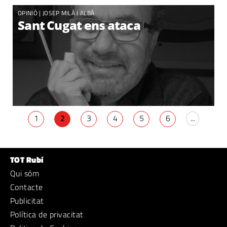
OPINIÓ |
JOSEP MILÀ I ALBÀ
Sant Cugat ens ataca
1
2
3
4
5
6
...
TOT Rubí
Qui sóm
Contacte
Publicitat
Política de privacitat