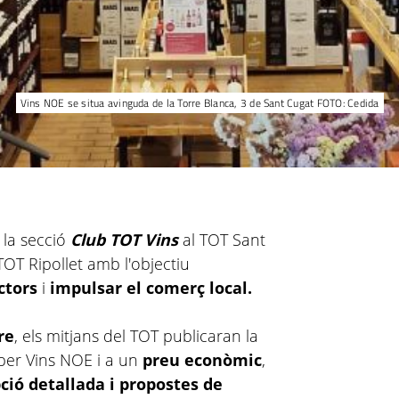
Vins NOE se situa avinguda de la Torre Blanca, 3 de Sant Cugat FOTO: Cedida
la secció
Club TOT Vins
al TOT Sant
OT Ripollet amb l'objectiu
ctors
i
impulsar el comerç local.
re
, els mitjans del TOT publicaran la
per Vins NOE i a un
preu econòmic
,
pció detallada i propostes de