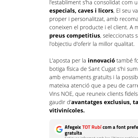
l'establiment s'ha consolidat com 
especials, caves i licors
, El seu v
proper i personalitzat, amb recom
coneixen el producte i el client. A
preus competitius
, seleccionats
l'objectiu d'oferir la millor qualitat.
L'aposta per la
innovació
també for
botiga física de Sant Cugat s'hi su
amb enviaments gratuïts i la possi
mateixa atenció que a peu de carrer
Vins NOE, que reuneix clients fidel
gaudir d'
avantatges exclusius, t
vitivinícoles.
Afegeix
TOT Rubí
com a font prefe
gratuïta