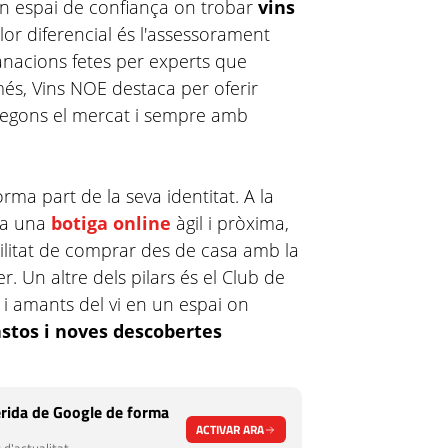
un espai de confiança on trobar
vins
alor diferencial és l'assessorament
anacions fetes per experts que
 més, Vins NOE destaca per oferir
 segons el mercat i sempre amb
ma part de la seva identitat. A la
ma una
botiga online
àgil i pròxima,
bilitat de comprar des de casa amb la
. Un altre dels pilars és el Club de
s i amants del vi en un espai on
astos i noves descobertes
rida de Google de forma
ACTIVAR ARA