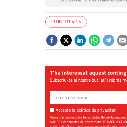
Estigues informat amb les últimes notícies
CLUB TOT VINS
T'ha interessat aquest conting
Subscriu-te al nostre butlletí i rebràs m
Accepto la
política de privacitat
Abans d'enviar-nos les teves dades llegeix la seg
DADES Responsable del tractament: TOTMEDIA COMUNIC
sol·licituds d'informació que els usuaris d'aquest for