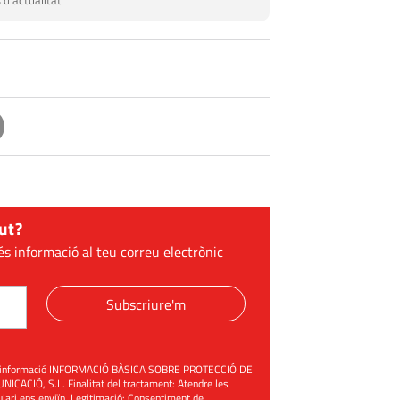
 d'actualitat
ut?
és informació al teu correu electrònic
Subscriure'm
üent informació INFORMACIÓ BÀSICA SOBRE PROTECCIÓ DE
ACIÓ, S.L. Finalitat del tractament: Atendre les
mulari ens enviïn. Legitimació: Consentiment de