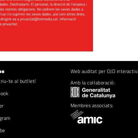
ades. Destinataris: El personal, la direcció de l'empesa i
les nostres obligacions. No cedirem les seves dades a
ificar i/o suprimir les seves dades, així com altres drets,
 dirigint-se a
privacitat@totmedia.cat
. Informació
de privacitat
.
os
Web auditat per OJD interactiv
iu-te al butlletí
Amb la col·laboració:
book
Membres associats:
er
gram
be