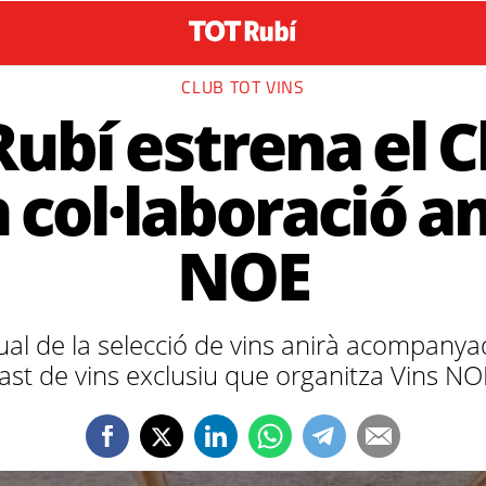
CLUB TOT VINS
Rubí estrena el 
n col·laboració a
NOE
al de la selecció de vins anirà acompanya
tast de vins exclusiu que organitza Vins NO