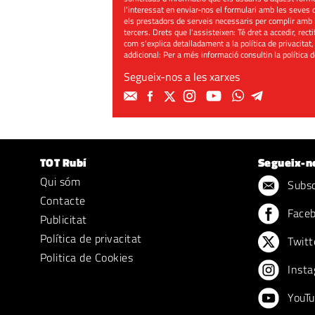
l'interessat en enviar-nos el formulari amb les seves d
els prestadors de serveis necessaris per complir amb 
tercers. Drets que l'assisteixen: Té dret a accedir, rect
com s'explica detalladament a la política de privacitat,
addicional: Per a més informació consultin la
política 
Segueix-nos a les xarxes
TOT Rubí
Segueix-n
Qui sóm
Subscr
Contacte
Face
Publicitat
Política de privacitat
Twitt
Politica de Cookies
Insta
YouTu