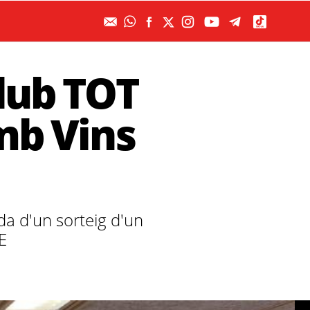
Club TOT
mb Vins
da d'un sorteig d'un
E