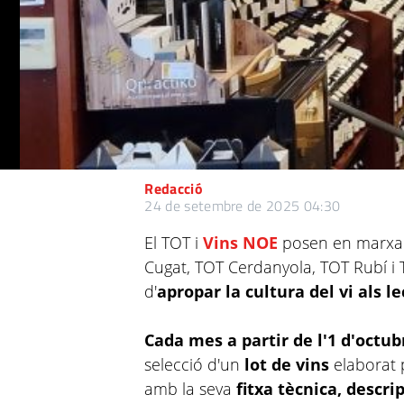
Redacció
24 de setembre de 2025 04:30
El TOT i
Vins NOE
posen en marxa 
Cugat, TOT Cerdanyola, TOT Rubí i T
d'
apropar la cultura del vi als le
Cada mes a partir de l'1 d'octub
selecció d'un
lot de vins
elaborat 
amb la seva
fitxa tècnica, descri