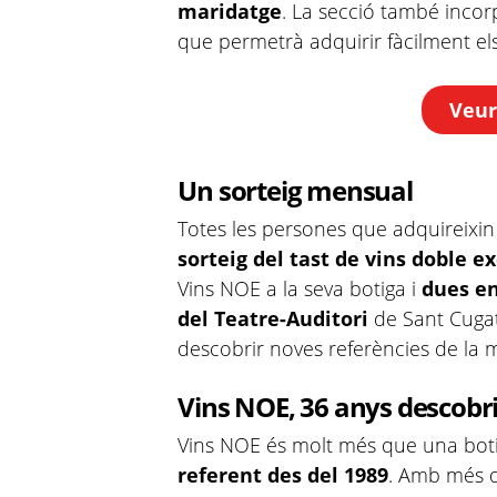
maridatge
. La secció també inco
que permetrà adquirir fàcilment e
Veure
Un sorteig mensual
Totes les persones que adquireixin
sorteig del tast de vins doble e
Vins NOE a la seva botiga i
dues en
del Teatre-Auditori
de Sant Cugat
descobrir noves referències de la mà
Vins NOE, 36 anys descobri
Vins NOE és molt més que una botiga
referent des del 1989
. Amb més d