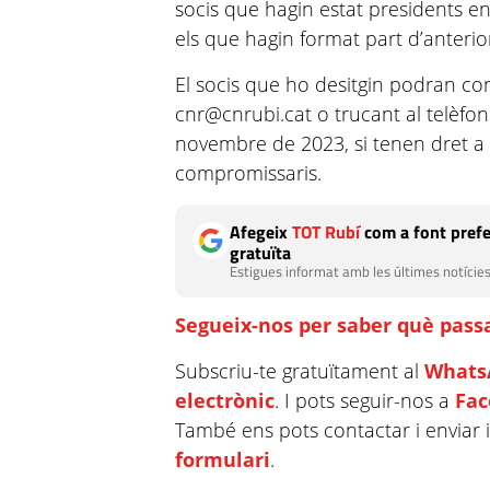
socis que hagin estat presidents en
els que hagin format part d’anterior
El socis que ho desitgin podran con
cnr@cnrubi.cat o trucant al telèfon
novembre de 2023, si tenen dret a 
compromissaris.
Afegeix
TOT Rubí
com a font prefe
gratuïta
Estigues informat amb les últimes notícies
Segueix-nos per saber què passa
Subscriu-te gratuïtament al
Whats
electrònic
. I pots seguir-nos a
Fa
També ens pots contactar i enviar 
formulari
.