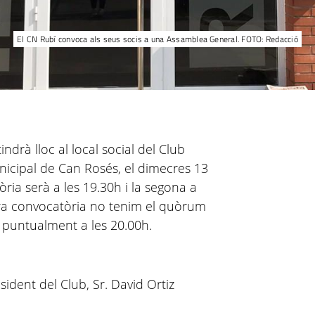
El CN Rubí convoca als seus socis a una Assamblea General. FOTO: Redacció
indrà lloc al local social del Club
unicipal de Can Rosés, el dimecres 13
ia serà a les 19.30h i la segona a
ra convocatòria no tenim el quòrum
à puntualment a les 20.00h.
ident del Club, Sr. David Ortiz