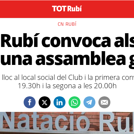
CN RUBÍ
 Rubí convoca al
a una assamblea 
loc al local social del Club i la primera co
19.30h i la segona a les 20.00h