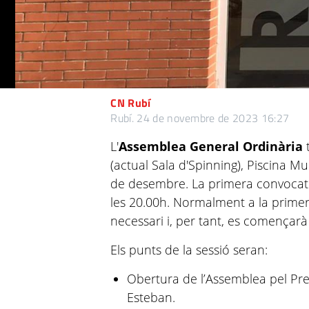
CN Rubí
Rubí.
24 de novembre de 2023 16:27
L'
Assemblea General Ordinària
t
(actual Sala d'Spinning), Piscina M
de desembre. La primera convocatòr
les 20.00h. Normalment a la prime
necessari i, per tant, es començar
Els punts de la sessió seran:
Obertura de l’Assemblea pel Pres
Esteban.