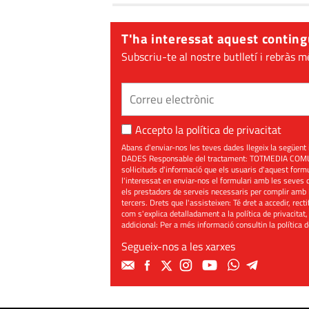
T'ha interessat aquest conting
Subscriu-te al nostre butlletí i rebràs m
Accepto la
política de privacitat
Abans d'enviar-nos les teves dades llegeix la seg
DADES Responsable del tractament: TOTMEDIA COMUNIC
sol·licituds d'informació que els usuaris d'aquest for
l'interessat en enviar-nos el formulari amb les seves d
els prestadors de serveis necessaris per complir amb 
tercers. Drets que l'assisteixen: Té dret a accedir, rect
com s'explica detalladament a la política de privacitat,
addicional: Per a més informació consultin la
política 
Segueix-nos a les xarxes