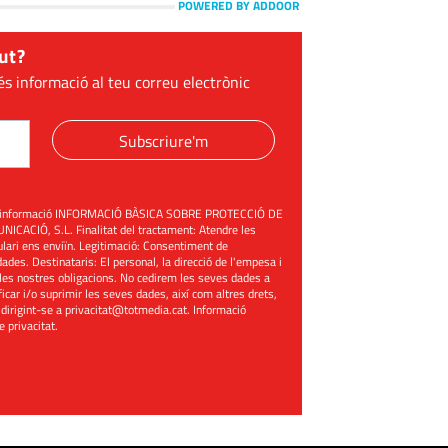
POWERED BY ADDOOR
ut?
és informació al teu correu electrònic
Subscriure'm
üent informació INFORMACIÓ BÀSICA SOBRE PROTECCIÓ DE
ACIÓ, S.L. Finalitat del tractament: Atendre les
mulari ens enviïn. Legitimació: Consentiment de
ades. Destinataris: El personal, la direcció de l'empesa i
les nostres obligacions. No cedirem les seves dades a
ificar i/o suprimir les seves dades, així com altres drets,
 dirigint-se a
privacitat@totmedia.cat
. Informació
de privacitat
.