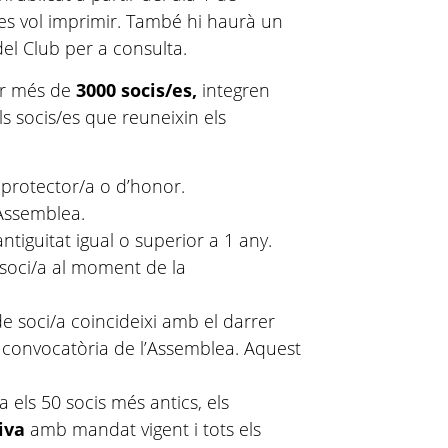
es vol imprimir. També hi haurà un
el Club per a consulta.
nir més de
3000 socis/es,
integren
ls socis/es que reuneixin els
, protector/a o d’honor.
’Assemblea.
ntiguitat igual o superior a 1 any.
 soci/a al moment de la
e soci/a coincideixi amb el darrer
la convocatòria de l’Assemblea. Aquest
 els 50 socis més antics, els
tiva
amb mandat vigent i tots els