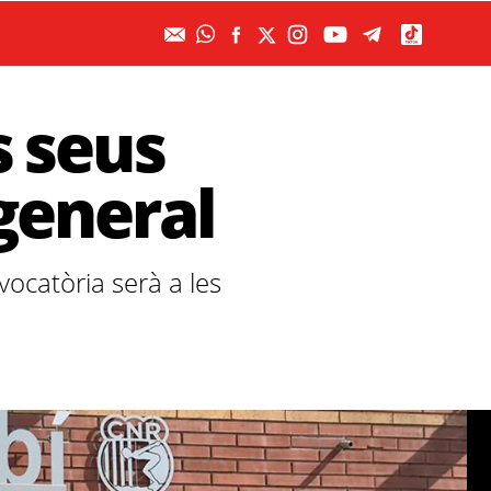
s seus
general
nvocatòria serà a les