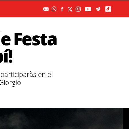
de Festa
í!
participaràs en el
Giorgio