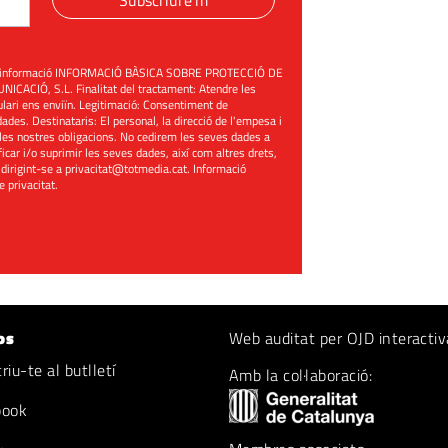
Subscriure'm
üent informació INFORMACIÓ BÀSICA SOBRE PROTECCIÓ DE
ACIÓ, S.L. Finalitat del tractament: Atendre les
mulari ens enviïn. Legitimació: Consentiment de
ades. Destinataris: El personal, la direcció de l'empesa i
les nostres obligacions. No cedirem les seves dades a
ificar i/o suprimir les seves dades, així com altres drets,
 dirigint-se a
privacitat@totmedia.cat
. Informació
de privacitat
.
os
Web auditat per OJD interactiv
iu-te al butlletí
Amb la col·laboració:
book