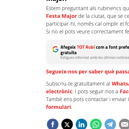
Estem preguntant als rubinencs què
Festa Major
de la ciutat, que se c
participar-hi, només cal omplir el 
Si no el pots veure correctament fe
Afegeix
TOT Rubí
com a font prefe
gratuïta
Estigues informat amb les últimes notícies
Segueix-nos per saber què passa
Subscriu-te gratuïtament al
Whats
electrònic
. I pots seguir-nos a
Fa
També ens pots contactar i enviar 
formulari
.