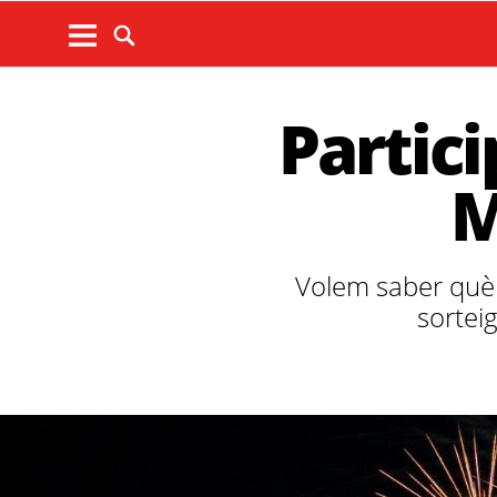
Partici
M
Volem saber què é
sortei