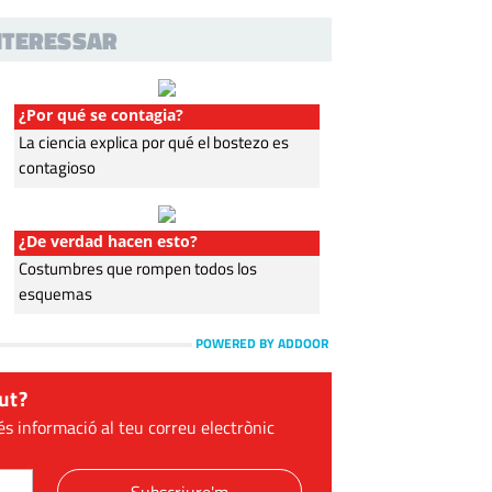
INTERESSAR
¿Por qué se contagia?
La ciencia explica por qué el bostezo es
contagioso
¿De verdad hacen esto?
Costumbres que rompen todos los
esquemas
POWERED BY ADDOOR
ut?
és informació al teu correu electrònic