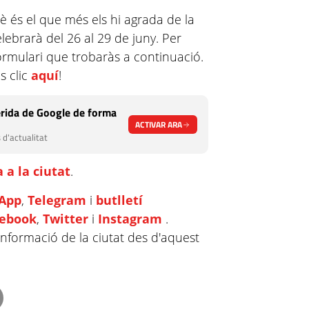
 és el que més els hi agrada de la
elebrarà del 26 al 29 de juny. Per
formulari que trobaràs a continuació.
s clic
aquí
!
rida de Google de forma
ACTIVAR ARA
 d'actualitat
 a la ciutat
.
App
,
Telegram
i
butlletí
cebook
,
Twitter
i
Instagram
.
informació de la ciutat des d'aquest