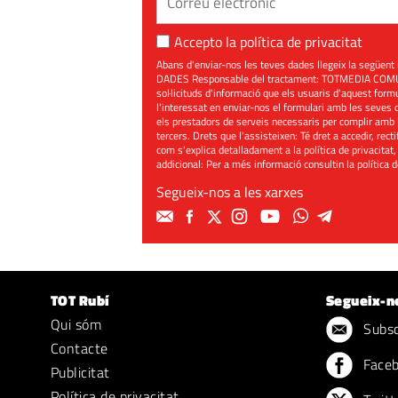
Accepto la
política de privacitat
Abans d'enviar-nos les teves dades llegeix la seg
DADES Responsable del tractament: TOTMEDIA COMUNIC
sol·licituds d'informació que els usuaris d'aquest for
l'interessat en enviar-nos el formulari amb les seves d
els prestadors de serveis necessaris per complir amb 
tercers. Drets que l'assisteixen: Té dret a accedir, rect
com s'explica detalladament a la política de privacitat,
addicional: Per a més informació consultin la
política 
Segueix-nos a les xarxes
TOT Rubí
Segueix-n
Qui sóm
Subscr
Contacte
Face
Publicitat
Política de privacitat