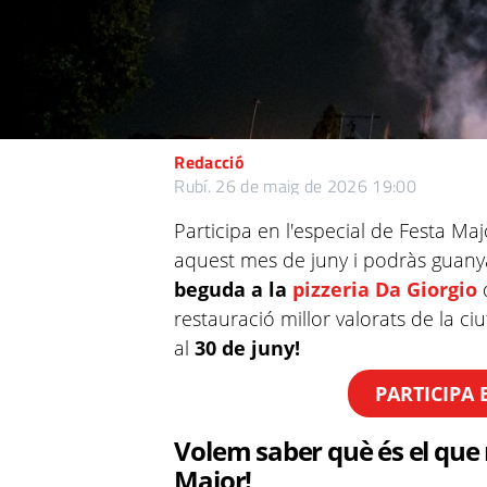
Redacció
Rubí.
26 de maig de 2026 19:00
Participa en l'especial de Festa Ma
aquest mes de juny i podràs guan
beguda a la
pizzeria Da Giorgio
restauració millor valorats de la ciu
al
30 de juny!
PARTICIPA 
Volem saber què és el que 
Major!