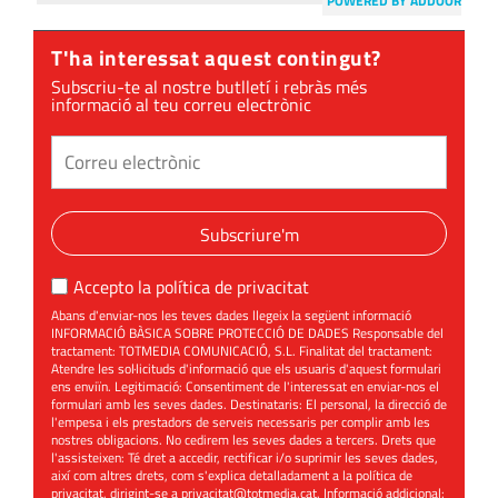
POWERED BY ADDOOR
T'ha interessat aquest contingut?
Subscriu-te al nostre butlletí i rebràs més
informació al teu correu electrònic
Subscriure'm
Accepto la
política de privacitat
Abans d'enviar-nos les teves dades llegeix la següent informació
INFORMACIÓ BÀSICA SOBRE PROTECCIÓ DE DADES Responsable del
tractament: TOTMEDIA COMUNICACIÓ, S.L. Finalitat del tractament:
Atendre les sol·licituds d'informació que els usuaris d'aquest formulari
ens enviïn. Legitimació: Consentiment de l'interessat en enviar-nos el
formulari amb les seves dades. Destinataris: El personal, la direcció de
l'empesa i els prestadors de serveis necessaris per complir amb les
nostres obligacions. No cedirem les seves dades a tercers. Drets que
l'assisteixen: Té dret a accedir, rectificar i/o suprimir les seves dades,
així com altres drets, com s'explica detalladament a la política de
privacitat, dirigint-se a
privacitat@totmedia.cat
. Informació addicional: