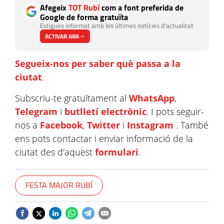
Afegeix
TOT Rubí
com a font preferida de
Google de forma gratuïta
Estigues informat amb les últimes notícies d'actualitat
ACTIVAR ARA
Segueix-nos per saber què passa a la
ciutat
.
Subscriu-te gratuïtament al
WhatsApp
,
Telegram
i
butlletí electrònic
. I pots seguir-
nos a
Facebook
,
Twitter
i
Instagram
. També
ens pots contactar i enviar informació de la
ciutat des d'aquest
formulari
.
FESTA MAJOR RUBÍ