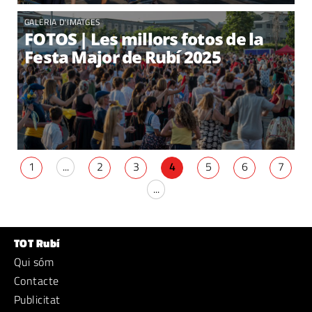
GALERIA D'IMATGES
FOTOS | Les millors fotos de la
Festa Major de Rubí 2025
1
...
2
3
4
5
6
7
...
TOT Rubí
Qui sóm
Contacte
Publicitat