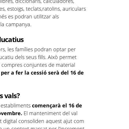
llibres, diccionaris, calculadores,
s, estoigs, teclats,ratolins, auriculars
és es podran utilitzar als
 la campanya.
ducatius
rs, les famílies podran optar per
ucatiu dels seus fills. Això permet
zin compres conjuntes de material
per a fer la cessió serà del 16 de
s vals?
s establiments
començarà el 16 de
novembre.
El manteniment del val
at digital consoliden aquest ajut com
en un context marcat per l’increment