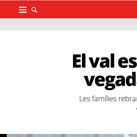
El val e
vegada
Les famílies rebra