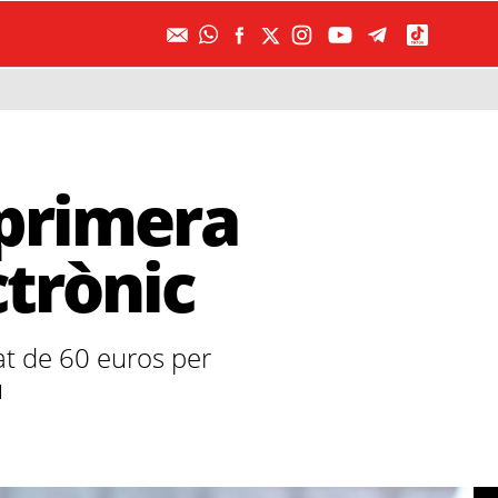
r primera
ctrònic
tat de 60 euros per
u