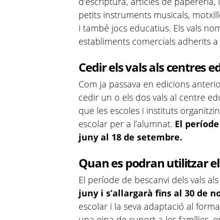
d’escriptura, articles de papereria, 
petits instruments musicals, motxille
i també jocs educatius. Els vals nom
establiments comercials adherits a
Cedir els vals als centres e
Com ja passava en edicions anterio
cedir un o els dos vals al centre ed
que les escoles i instituts organit
escolar per a l’alumnat.
El període 
juny al 18 de setembre.
Quan es podran utilitzar el
El període de bescanvi dels vals al
juny i s’allargarà fins al 30 de 
escolar i la seva adaptació al form
una eina de suport a les famílies, 