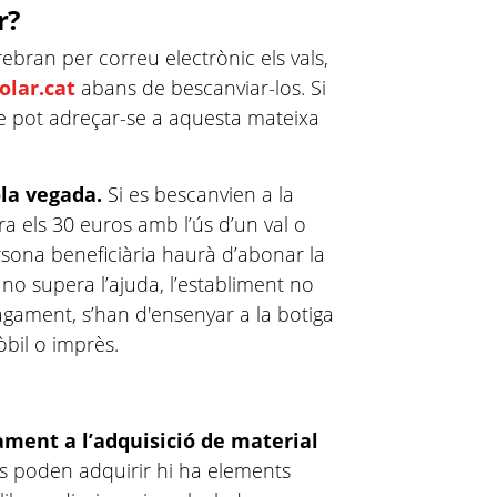
r?
 rebran per correu electrònic els vals,
olar.cat
abans de bescanviar-los. Si
e pot adreçar-se a aquesta mateixa
ola vegada.
Si es bescanvien a la
ra els 30 euros amb l’ús d’un val o
rsona beneficiària haurà d’abonar la
 no supera l’ajuda, l’establiment no
agament, s’han d'ensenyar a la botiga
òbil o imprès.
ament a l’adquisició de material
s poden adquirir hi ha elements