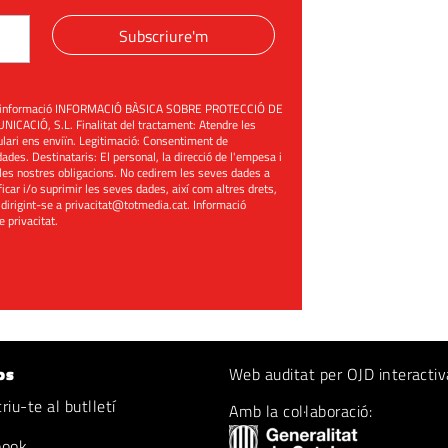
Subscriure'm
üent informació INFORMACIÓ BÀSICA SOBRE PROTECCIÓ DE
ACIÓ, S.L. Finalitat del tractament: Atendre les
mulari ens enviïn. Legitimació: Consentiment de
ades. Destinataris: El personal, la direcció de l'empesa i
les nostres obligacions. No cedirem les seves dades a
ificar i/o suprimir les seves dades, així com altres drets,
 dirigint-se a
privacitat@totmedia.cat
. Informació
de privacitat
.
os
Web auditat per OJD interactiv
iu-te al butlletí
Amb la col·laboració:
book