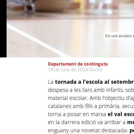
Els vals escolars
Departament de continguts
18 de juny de 2026 04:30
La
tornada a l’escola al setemb
despesa a les llars amb infants, sobr
material escolar. Amb l’objectiu d’a
catalanes amb fills a primària, secu
torna a posar en marxa
el val esc
en la darrera edició va arribar a
mé
enguany una novetat destacada:
p