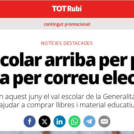
contingut promocionat
-
NOTÍCIES DESTACADES
scolar arriba pe
 per correu ele
n aquest juny el val escolar de la Generali
ajudar a comprar llibres i material educati