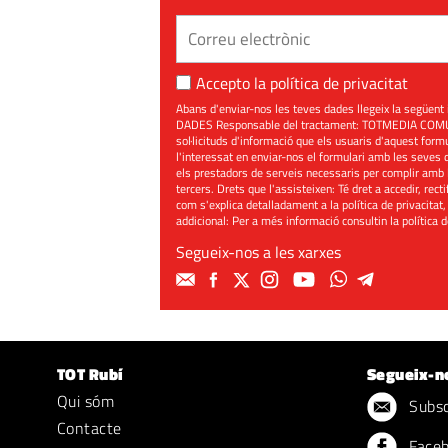
Accepto la
política de privacitat
Abans d'enviar-nos les teves dades llegeix la seg
DADES Responsable del tractament: TOTMEDIA COMUNIC
sol·licituds d'informació que els usuaris d'aquest for
l'interessat en enviar-nos el formulari amb les seves d
els prestadors de serveis necessaris per complir amb 
tercers. Drets que l'assisteixen: Té dret a accedir, rect
com s'explica detalladament a la política de privacitat,
addicional: Per a més informació consultin la
política 
Segueix-nos a les xarxes
TOT Rubí
Segueix-n
Qui sóm
Subscr
Contacte
Face