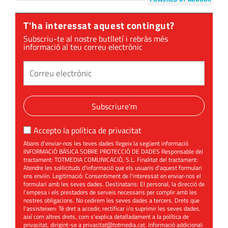
T'ha interessat aquest contingut?
Subscriu-te al nostre butlletí i rebràs més
informació al teu correu electrònic
Subscriure'm
Accepto la
política de privacitat
Abans d'enviar-nos les teves dades llegeix la següent informació
INFORMACIÓ BÀSICA SOBRE PROTECCIÓ DE DADES Responsable del
tractament: TOTMEDIA COMUNICACIÓ, S.L. Finalitat del tractament:
Atendre les sol·licituds d'informació que els usuaris d'aquest formulari
ens enviïn. Legitimació: Consentiment de l'interessat en enviar-nos el
formulari amb les seves dades. Destinataris: El personal, la direcció de
l'empesa i els prestadors de serveis necessaris per complir amb les
nostres obligacions. No cedirem les seves dades a tercers. Drets que
l'assisteixen: Té dret a accedir, rectificar i/o suprimir les seves dades,
així com altres drets, com s'explica detalladament a la política de
privacitat, dirigint-se a
privacitat@totmedia.cat
. Informació addicional: