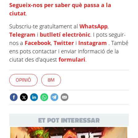
Segueix-nos per saber què passa a la
ciutat
.
Subscriu-te gratuïtament al
WhatsApp
,
Telegram
i
butlletí electrònic
. I pots seguir-
nos a
Facebook
,
Twitter
i
Instagram
. També
ens pots contactar i enviar informació de la
ciutat des d'aquest
formulari
.
OPINIÓ
8M
ET POT INTERESSAR